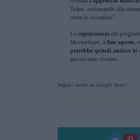
rivelato
l’approccio innovat
Talpa,
assicurando alla stam
come lo ricordate”.
Le
registrazioni
del programm
Movieplayer
, a
fine agosto
, 
potrebbe quindi andare in 
ancora stato rivelato.
Seguici anche su Google News!