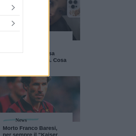
News
Ariana Grande si
prenderà una pausa
dalla vita pubblica. Cosa
sappiamo
News
Morto Franco Baresi,
per sempre il "Kaiser