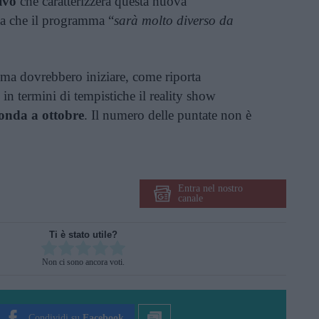
ivo
che caratterizzerà questa nuova
pa che il programma “
sarà molto diverso da
a dovrebbero iniziare, come riporta
e in termini di tempistiche il reality show
onda a ottobre
. Il numero delle puntate non è
Entra nel nostro
canale
Ti è stato utile?
Rate this item:
Non ci sono ancora voti.
SUBMIT RATING
Condividi su
Facebook