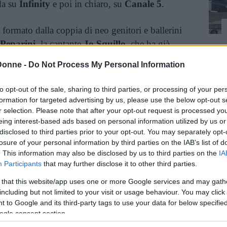
da su
Infinity
e poi in chiaro, su
Canale 5
.
 formato dalla coppia di neo genitori e ballerini
 Peparini
, la cantante
Jo Squillo
, che ha già
o
e all’
Isola dei Famosi
, l’ex velina
Ludovica
Donne -
Do Not Process My Personal Information
ampionessa olimpica di Londra 2012
Elisa di
cola Ventola
, il pilota
Marco Melandri
,
to opt-out of the sale, sharing to third parties, or processing of your per
’illusionista ed ex Iena
Marco Berry
, e infine
formation for targeted advertising by us, please use the below opt-out s
r selection. Please note that after your opt-out request is processed y
TV,
Orian Ichaki
, madre natura nell’ultima
eing interest-based ads based on personal information utilized by us or
essandro Egger
, che ha partecipato a
Ballando
disclosed to third parties prior to your opt-out. You may separately opt-
 che oltre a
Ballando con le stelle
ha partecipato
losure of your personal information by third parties on the IAB’s list of
. This information may also be disclosed by us to third parties on the
IA
Participants
that may further disclose it to other third parties.
 that this website/app uses one or more Google services and may gath
inua a leggere dopo la pubblicità
including but not limited to your visit or usage behaviour. You may click 
 to Google and its third-party tags to use your data for below specifi
ogle consent section.
rire chi sia “la talpa”
tra tutti i Vip, che sono