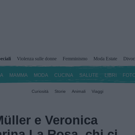
eciali
Violenza sulle donne
Femminismo
Moda Estate
Divor
ZA
MAMMA
MODA
CUCINA
SALUTE
LIBRI
FOTO
Curiosità
Storie
Animali
Viaggi
üller e Veronica
rina La Rosa, chi ci