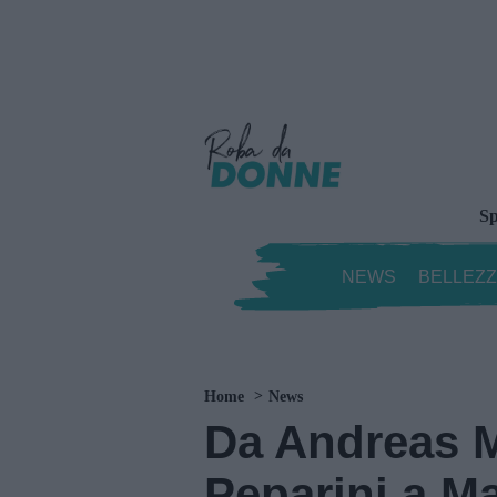
Sp
NEWS
BELLEZ
Home
News
Da Andreas M
Peparini a Ma