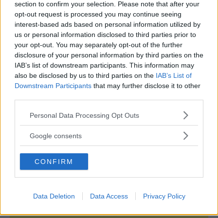
section to confirm your selection. Please note that after your
opt-out request is processed you may continue seeing
Continua a leggere dopo la pubblicità
interest-based ads based on personal information utilized by
us or personal information disclosed to third parties prior to
your opt-out. You may separately opt-out of the further
disclosure of your personal information by third parties on the
IAB’s list of downstream participants. This information may
also be disclosed by us to third parties on the
IAB’s List of
Downstream Participants
that may further disclose it to other
third parties.
Please note that this website/app uses one or more Google
Personal Data Processing Opt Outs
services and may gather and store information including but
not limited to your visit or usage behaviour. You may click to
Google consents
grant or deny consent to Google and its third-party tags to
use your data for below specified purposes in below Google
CONFIRM
consent section.
Data Deletion
Data Access
Privacy Policy