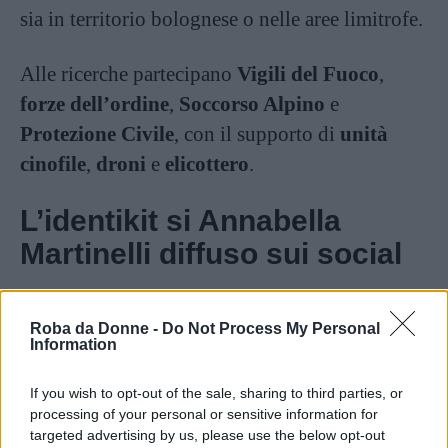
sia in territorio bolognese o nelle aree limitrofe.
Alle ricerche partecipano
Vigili del Fuoco
,
forze dell’ordine
,
Soccorso Alpino
e
Protezione Civile
, con il supporto di
unità
cinofile
,
droni
e
elicottero
.
L’identikit si Annabella
Martinelli diffuso sui social
Negli appelli circolati online, Annabella viene
Roba da Donne -
Do Not Process My Personal
descritta come una ragazza
alta, magra e
Information
atletica
, con
capelli biondi a caschetto
e
If you wish to opt-out of the sale, sharing to third parties, or
punte fucsia
(non si esclude che possa aver
processing of your personal or sensitive information for
cambiato acconciatura nei giorni successivi).
targeted advertising by us, please use the below opt-out