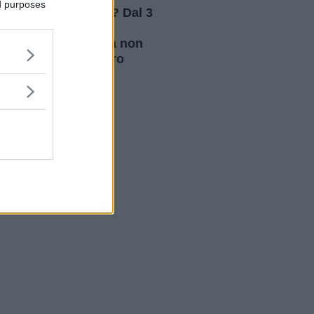
ed purposes
Vacanze a rischio? Dal 3
agosto 2026 carta
d'identità cartacea non
vale più per l'estero