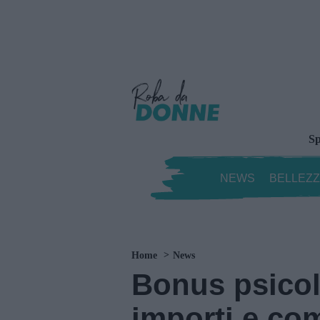
Sp
NEWS
BELLEZ
Home
News
Bonus psicolo
importi e co