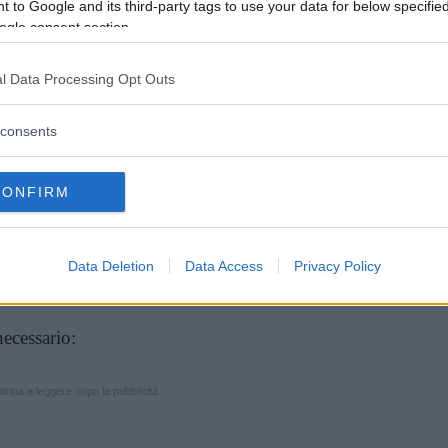
corso di psicoterapia con specialisti privati
 to Google and its third-party tags to use your data for below specifi
ti all’Albo degli psicologi.
ogle consent section.
l Data Processing Opt Outs
Vi raccomandiamo...
consents
Attenzione alla depressione estiva,
come il caldo influisce sulla psiche
CONFIRM
 2025: requisiti per
Data Deletion
Data Access
Privacy Policy
ecessario:
inua a leggere dopo la pubblicità