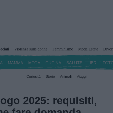
eciali
Violenza sulle donne
Femminismo
Moda Estate
Divor
ZA
MAMMA
MODA
CUCINA
SALUTE
LIBRI
FOTO
Curiosità
Storie
Animali
Viaggi
go 2025: requisiti,
me fare domanda