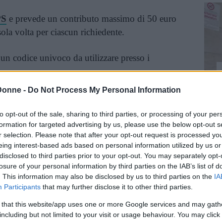
PS
e prevede un contributo massimo di 50 euro
ola volta per ciascun richiedente.
o un codice univoco da utilizzare presso i
mento della domanda deve essere effettuata
Donne -
Do Not Process My Personal Information
ntrario il beneficio decade.
to opt-out of the sale, sharing to third parties, or processing of your per
 2025: a chi è rivolto
formation for targeted advertising by us, please use the below opt-out s
r selection. Please note that after your opt-out request is processed y
eing interest-based ads based on personal information utilized by us or
 tutte le persone residenti in Italia che:
disclosed to third parties prior to your opt-out. You may separately opt-
losure of your personal information by third parties on the IAB’s list of
. This information may also be disclosed by us to third parties on the
IA
Participants
that may further disclose it to other third parties.
uperiore a 50.000 euro
;
 that this website/app uses one or more Google services and may gath
including but not limited to your visit or usage behaviour. You may click 