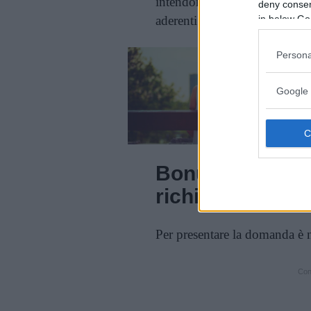
intendono intraprendere un per
deny consent
aderenti all’iniziativa e iscrit
in below Go
Persona
Google 
Bonus psicologo
richiederlo
Per presentare la domanda è n
Cont