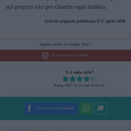
sul proprio sito per chiarire ogni dubbio.
Articolo originale pubblicato il 27 aprile 2020
Seguici anche su Google News!
Entra nel nostro canale
Ti è stato utile?
Rate this item:
Rating:
4.3
/5. Su un totale di 10 voti.
SUBMIT RATING
Condividi su
Facebook