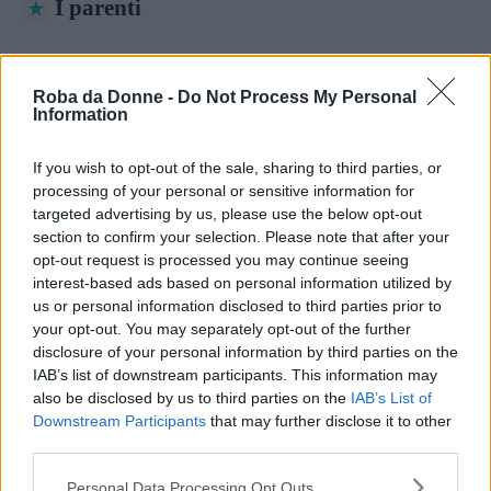
I parenti
I parenti sono tutte quelle persone che
discendono dallo stesso stipite come è spiegato
Roba da Donne -
Do Not Process My Personal
Information
dall’
articolo 78
del Codice Civile. Nonno e
nipote sono parenti perché entrambi discendono
If you wish to opt-out of the sale, sharing to third parties, or
processing of your personal or sensitive information for
dal bisnonno, mentre due fratelli sono
parenti
targeted advertising by us, please use the below opt-out
perché entrambi discendono dal padre.
section to confirm your selection. Please note that after your
opt-out request is processed you may continue seeing
interest-based ads based on personal information utilized by
Stesso vale per due fratelli che sono parenti in
us or personal information disclosed to third parties prior to
linea collaterale di secondo grado. Zio e nipote
your opt-out. You may separately opt-out of the further
disclosure of your personal information by third parties on the
sono parenti di terzo grado e due cugini sono
IAB’s list of downstream participants. This information may
parenti di quarto grado. La parentela non è
also be disclosed by us to third parties on the
IAB’s List of
riconosciuta dopo il sesto grado secondo
Downstream Participants
that may further disclose it to other
third parties.
l’
articolo 77
del Codice Civile.
Please note that this website/app uses one or more Google
Personal Data Processing Opt Outs