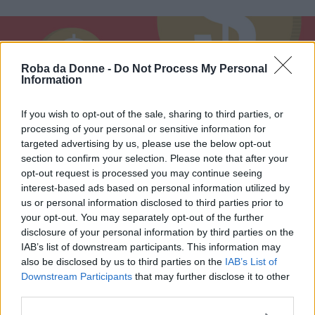
Roba da Donne -
Do Not Process My Personal
Information
If you wish to opt-out of the sale, sharing to third parties, or
processing of your personal or sensitive information for
targeted advertising by us, please use the below opt-out
section to confirm your selection. Please note that after your
Vi Raccomandiamo...
opt-out request is processed you may continue seeing
interest-based ads based on personal information utilized by
Economia di genere: la parità conviene a
us or personal information disclosed to third parties prior to
tutti e ci porterebbe +35% di ricchezza
your opt-out. You may separately opt-out of the further
disclosure of your personal information by third parties on the
Azzurra Rinaldi
, economista e tra le ideatrici
IAB’s list of downstream participants. This information may
also be disclosed by us to third parties on the
IAB’s List of
de
Il giusto mezzo
, una campagna che si batte
Downstream Participants
that may further disclose it to other
per riportare al centro del discorso economico la
third parties.
donna, sostiene che se il tasso di occupazione