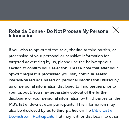
“Uomini, vorrei cogliere questa
Roba da Donne -
Do Not Process My Personal
opportunità per farvi un invito formale.
Information
La parità di genere è anche un problema
vostro. Perché fino a oggi ho visto il
If you wish to opt-out of the sale, sharing to third parties, or
processing of your personal or sensitive information for
ruolo in famiglia di mio padre
targeted advertising by us, please use the below opt-out
considerato meno importante dalla
section to confirm your selection. Please note that after your
opt-out request is processed you may continue seeing
società, nonostante da piccola avessi
interest-based ads based on personal information utilized by
bisogno della sua presenza tanto quanto
us or personal information disclosed to third parties prior to
quella di mia madre. Ho visto giovani
your opt-out. You may separately opt-out of the further
disclosure of your personal information by third parties on the
uomini affetti da malattie mentali,
IAB’s list of downstream participants. This information may
incapaci di chiedere aiuto per paura di
also be disclosed by us to third parties on the
IAB’s List of
Downstream Participants
that may further disclose it to other
apparire meno “maschi”.
third parties.
(…) Ho visto uomini resi fragili e insicuri