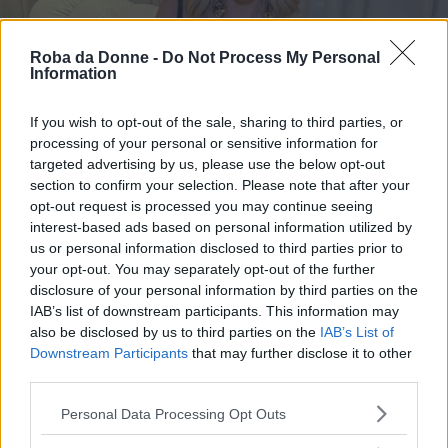
Roba da Donne -
Do Not Process My Personal
Information
Vi Raccomandiamo...
If you wish to opt-out of the sale, sharing to third parties, or
Dopo Dolci preziosi e Trudi Chiara
processing of your personal or sensitive information for
Ferragni indagata anche per il caso Oreo
targeted advertising by us, please use the below opt-out
section to confirm your selection. Please note that after your
Continua a leggere dopo la pubblicità
opt-out request is processed you may continue seeing
interest-based ads based on personal information utilized by
us or personal information disclosed to third parties prior to
your opt-out. You may separately opt-out of the further
Nelle ultime settimane, poi, erano stati
disclosure of your personal information by third parties on the
IAB’s list of downstream participants. This information may
numerosi gli indizi
che avevano portato molti
also be disclosed by us to third parties on the
IAB’s List of
utenti a parlare una separazione tra i due: dalla
Downstream Participants
that may further disclose it to other
foto senza anello
di Chiara Ferragni, alla sua
third parties.
nuova immagine profilo
dove appaiono
Please note that this website/app uses one or more Google
Personal Data Processing Opt Outs
services and may gather and store information including but
soltanto i suoi figli, passando per la vacanza a