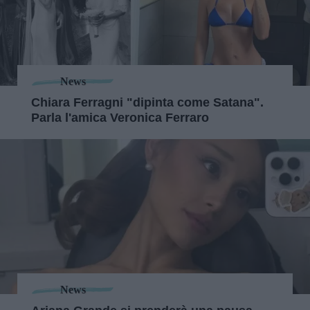
News
Chiara Ferragni "dipinta come Satana".
Parla l'amica Veronica Ferraro
News