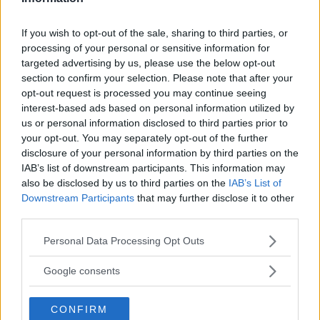
occasioni, ma senza ricevere risposta.
If you wish to opt-out of the sale, sharing to third parties, or
Continua a leggere dopo la pubblicità
processing of your personal or sensitive information for
targeted advertising by us, please use the below opt-out
section to confirm your selection. Please note that after your
opt-out request is processed you may continue seeing
Celine Frei Matzohl era particolarmente
interest-based ads based on personal information utilized by
conosciuta a
Silandro
, dove lavorava come
us or personal information disclosed to third parties prior to
your opt-out. You may separately opt-out of the further
collaboratrice in un hotel
della zona, mentre
disclosure of your personal information by third parties on the
in passato aveva collaborato con il consorzio
IAB’s list of downstream participants. This information may
also be disclosed by us to third parties on the
IAB’s List of
agrario della località trentina.
Downstream Participants
that may further disclose it to other
third parties.
Al momento, Cim, che è sottoposto allo stato di
Please note that this website/app uses one or more Google
Personal Data Processing Opt Outs
fermo come previsto in questi casi, si è avvalso
services and may gather and store information including but
not limited to your visit or usage behaviour. You may click to
della
facoltà di non rispondere.
Mercoledì 16
Google consents
grant or deny consent to Google and its third-party tags to
agosto 2023 sembra essere la data più probabile
use your data for below specified purposes in below Google
CONFIRM
in cui possa tenersi
l’udienza di convalida del
consent section.