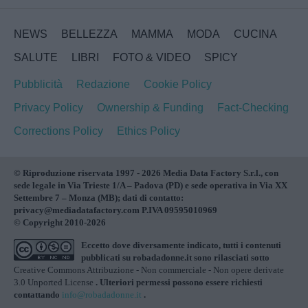
NEWS
BELLEZZA
MAMMA
MODA
CUCINA
SALUTE
LIBRI
FOTO & VIDEO
SPICY
Pubblicità
Redazione
Cookie Policy
Privacy Policy
Ownership & Funding
Fact-Checking
Corrections Policy
Ethics Policy
© Riproduzione riservata 1997 - 2026 Media Data Factory S.r.l., con
sede legale in Via Trieste 1/A – Padova (PD) e sede operativa in Via XX
Settembre 7 – Monza (MB); dati di contatto:
privacy@mediadatafactory.com P.IVA 09595010969
© Copyright 2010-2026
Eccetto dove diversamente indicato, tutti i contenuti
pubblicati su
robadadonne.it
sono rilasciati sotto
Creative Commons Attribuzione - Non commerciale - Non opere derivate
3.0 Unported License
. Ulteriori permessi possono essere richiesti
contattando
info@robadadonne.it
.