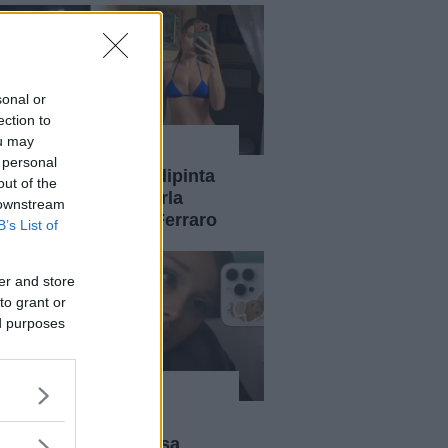
sonal or
ection to
ou may
News
 personal
Chiara Ferragni "dipinta
out of the
come Satana". Parla
 downstream
l'amica Veronica Ferraro
B’s List of
er and store
to grant or
ed purposes
News
Ariana Grande si
prenderà una pausa