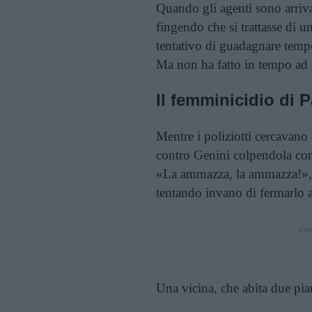
Quando gli agenti sono arriva
fingendo che si trattasse di
tentativo di guadagnare temp
Ma non ha fatto in tempo ad a
Il femminicidio di P
Mentre i poliziotti cercavano 
contro Genini colpendola c
«La ammazza, la ammazza!», 
tentando invano di fermarlo a
Cont
Una vicina, che abita due pian