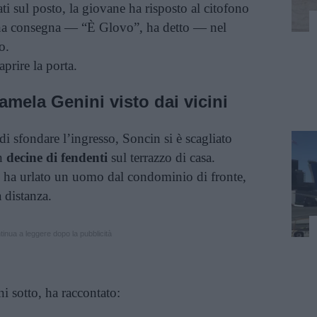
ti sul posto, la giovane ha risposto al citofono
 una consegna — “È Glovo”, ha detto — nel
o.
prire la porta.
amela Genini visto dai vicini
di sfondare l’ingresso, Soncin si è scagliato
on
decine di fendenti
sul terrazzo di casa.
ha urlato un uomo dal condominio di fronte,
 distanza.
inua a leggere dopo la pubblicità
i sotto, ha raccontato: