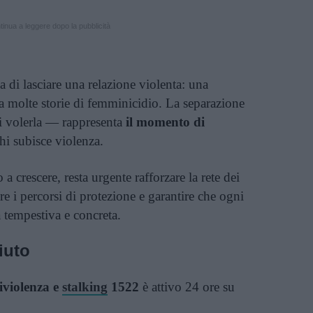
inua a leggere dopo la pubblicità
 di lasciare una relazione violenta: una
molte storie di femminicidio. La separazione
i volerla — rappresenta
il momento di
hi subisce violenza.
 crescere, resta urgente rafforzare la rete dei
re i percorsi di protezione e garantire che ogni
a tempestiva e concreta.
iuto
iviolenza e
stalking
1522
è attivo 24 ore su