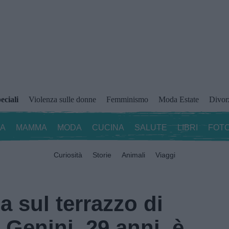
eciali
Violenza sulle donne
Femminismo
Moda Estate
Divor
ZA
MAMMA
MODA
CUCINA
SALUTE
LIBRI
FOTO
Curiosità
Storie
Animali
Viaggi
a sul terrazzo di
Genini, 29 anni, è