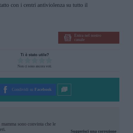
tto con i centri antiviolenza su tutto il
Entra nel nostro
canale
Ti è stato utile?
Rate this item:
Non ci sono ancora voti.
SUBMIT RATING
Condividi su
Facebook
a mamma sono convinta che le
eri.
Suggerisci una correzione