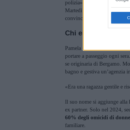
polizia», ha raccontato una re
Martedì sera Soncin si sarebb
convincerla a non interromper
Chi era Pamela Gen
Pamela Genini aveva 29 anni,
portare a passeggio ogni sera
se originaria di Bergamo. Mo
bagno e gestiva un’agenzia i
«Era una ragazza gentile e ris
Il suo nome si aggiunge alla l
ex partner. Solo nel 2024, se
60% degli omicidi di donn
familiare.