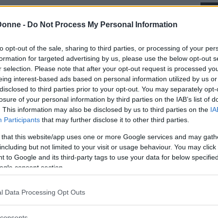
issimo. L’ho vista rientrare nel pomeriggio con
Donne -
Do Not Process My Personal Information
otevo immaginare cosa stesse per succedere.”
to opt-out of the sale, sharing to third parties, or processing of your per
formation for targeted advertising by us, please use the below opt-out s
r truffa, è stato
soccorso e ricoverato
dopo
r selection. Please note that after your opt-out request is processed y
antonato in ospedale. La Procura ha disposto il
eing interest-based ads based on personal information utilized by us or
disclosed to third parties prior to your opt-out. You may separately opt-
premeditazione e stalking
.
losure of your personal information by third parties on the IAB’s list of
. This information may also be disclosed by us to third parties on the
IA
Pamela aveva
deciso di lasciare il compagno
, e
Participants
that may further disclose it to other third parties.
idato di sentirsi minacciata.
 that this website/app uses one or more Google services and may gath
berarsi di lui», ha confermato l’ex fidanzato
including but not limited to your visit or usage behaviour. You may click 
 to Google and its third-party tags to use your data for below specifi
ogle consent section.
nti, ma diversi vicini avevano assistito ad
l Data Processing Opt Outs
mesi fa, avevano litigato, lei aveva chiamato la
consents