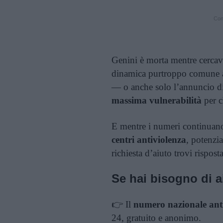
Cont
Genini è morta mentre cercava
dinamica purtroppo comune a 
— o anche solo l’annuncio d
massima vulnerabilità
per c
E mentre i numeri continuano a
centri antiviolenza
, potenzia
richiesta d’aiuto trovi rispost
Se hai bisogno di a
👉 Il
numero nazionale ant
24, gratuito e anonimo.