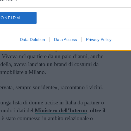
sidente.
e presentato di nuovo sotto casa, tentando di
e la relazione.
CONFIRM
ini
Data Deletion
Data Access
Privacy Policy
 un lavoro stabile, un cagnolino che amava
. Viveva nel quartiere da un paio d’anni, anche
della, aveva lanciato un brand di costumi da
mmobiliare a Milano.
ervata, sempre sorridente», raccontano i vicini.
unga lista di donne uccise in Italia da partner o
condo i dati del
Ministero dell’Interno
,
oltre il
e
è stato commesso in ambito relazionale o