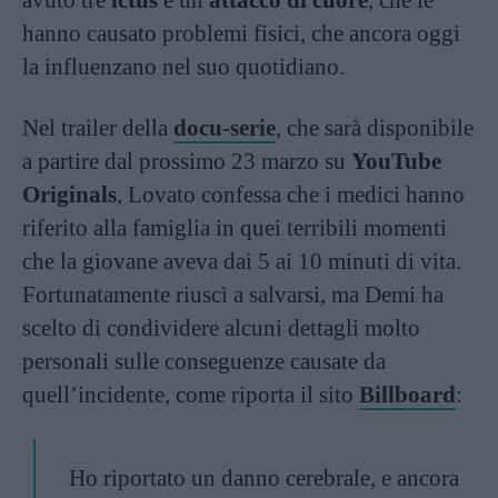
avuto tre
ictus
e un
attacco di cuore
, che le
hanno causato problemi fisici, che ancora oggi
la influenzano nel suo quotidiano.
Nel trailer della
docu-serie
, che sarà disponibile
a partire dal prossimo 23 marzo su
YouTube
Originals
, Lovato confessa che i medici hanno
riferito alla famiglia in quei terribili momenti
che la giovane aveva dai 5 ai 10 minuti di vita.
Fortunatamente riuscì a salvarsi, ma Demi ha
scelto di condividere alcuni dettagli molto
personali sulle conseguenze causate da
quell’incidente, come riporta il sito
Billboard
:
Ho riportato un danno cerebrale, e ancora