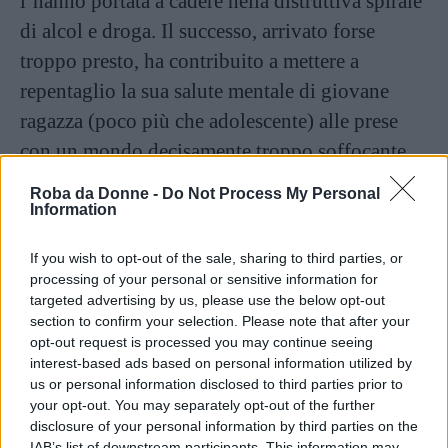
l’hanno portata a cadere nella distruttiva spirale
di alcol e droga. Il successo, arrivato forse
troppo presto, ha contribuito a mettere a
repentaglio la sua salute mentale di giovane
ragazza (poco più che adolescente) alle prese
con un mondo decisamente troppo soffocante.
E la diagnosi di
disturbo bipolare
ha
Roba da Donne -
Do Not Process My Personal
contribuito notevolmente a dettare quello che è
Information
stato il suo percorso fino ad oggi.
If you wish to opt-out of the sale, sharing to third parties, or
processing of your personal or sensitive information for
Continua a leggere dopo la pubblicità
targeted advertising by us, please use the below opt-out
section to confirm your selection. Please note that after your
opt-out request is processed you may continue seeing
interest-based ads based on personal information utilized by
L’artista ha dichiarato più volte di aver
us or personal information disclosed to third parties prior to
your opt-out. You may separately opt-out of the further
affrontato altre sfide nel suo cammino. Come
disclosure of your personal information by third parties on the
quando, nel 2010, ha rischiato di affondare tra
IAB’s list of downstream participants. This information may