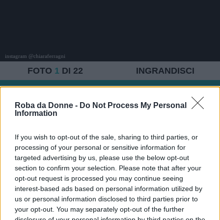
instagram @chiaraferragni
FOTO
1
DI 22
INGRANDISCI
Condividi su
Facebook
Roba da Donne -
Do Not Process My Personal
Information
If you wish to opt-out of the sale, sharing to third parties, or
processing of your personal or sensitive information for
targeted advertising by us, please use the below opt-out
Ascolta questo articolo ora...
section to confirm your selection. Please note that after your
È nato Leone Lucia, il figlio di Chiara Ferragni e Fedez
opt-out request is processed you may continue seeing
interest-based ads based on personal information utilized by
us or personal information disclosed to third parties prior to
your opt-out. You may separately opt-out of the further
disclosure of your personal information by third parties on the