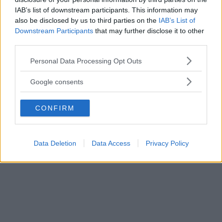
IAB’s list of downstream participants. This information may
also be disclosed by us to third parties on the
IAB’s List of
Downstream Participants
that may further disclose it to other
third parties.
Please note that this website/app uses one or more Google
Personal Data Processing Opt Outs
services and may gather and store information including but
not limited to your visit or usage behaviour. You may click to
Google consents
grant or deny consent to Google and its third-party tags to
use your data for below specified purposes in below Google
CONFIRM
consent section.
Data Deletion
Data Access
Privacy Policy