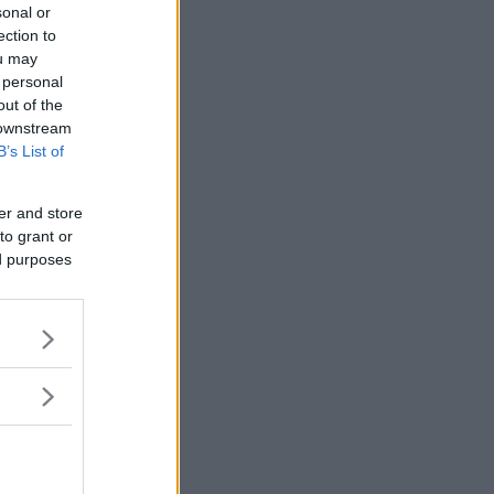
sonal or
ection to
ou may
 personal
out of the
 downstream
B’s List of
er and store
to grant or
ed purposes