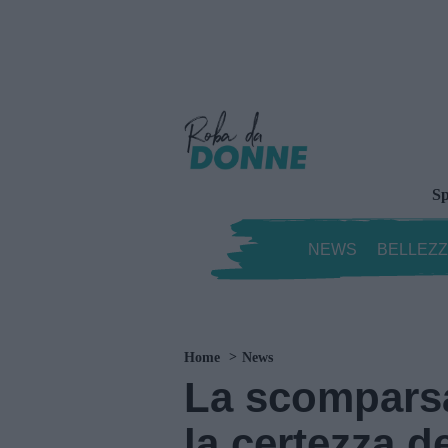
Sp
NEWS
BELLEZ
Home
News
La scompars
la certezza d