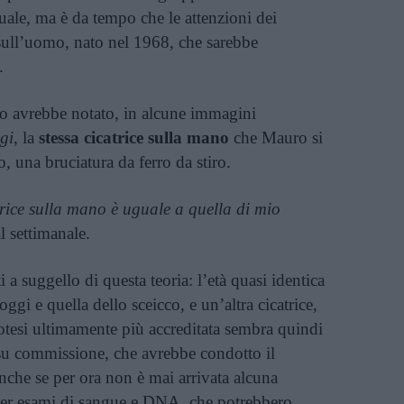
ale, ma è da tempo che le attenzioni dei
 sull’uomo, nato nel 1968, che sarebbe
.
o avrebbe notato, in alcune immagini
gi
, la
stessa cicatrice sulla mano
che Mauro si
 una bruciatura da ferro da stiro.
trice sulla mano è uguale a quella di mio
l settimanale.
 a suggello di questa teoria: l’età quasi identica
 e quella dello sceicco, e un’altra cicatrice,
potesi ultimamente più accreditata sembra quindi
u commissione, che avrebbe condotto il
che se per ora non è mai arrivata alcuna
 per esami di sangue e DNA, che potrebbero