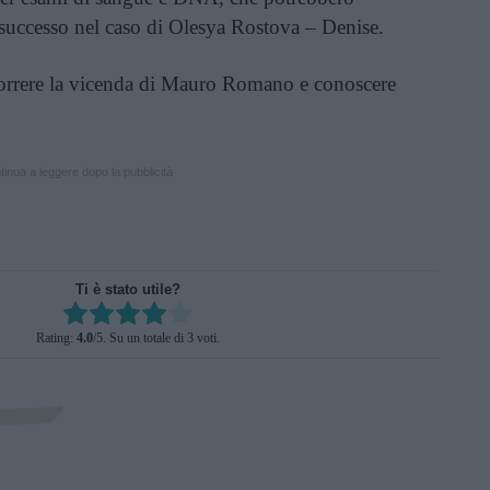
successo nel caso di Olesya Rostova – Denise.
rcorrere la vicenda di Mauro Romano e conoscere
inua a leggere dopo la pubblicità
Ti è stato utile?
Rate this item:
Rating:
4.0
/5. Su un totale di 3 voti.
SUBMIT RATING