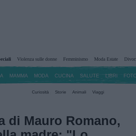
eciali
Violenza sulle donne
Femminismo
Moda Estate
Divor
ZA
MAMMA
MODA
CUCINA
SALUTE
LIBRI
FOTO
Curiosità
Storie
Animali
Viaggi
a di Mauro Romano,
ella madre: "Lo