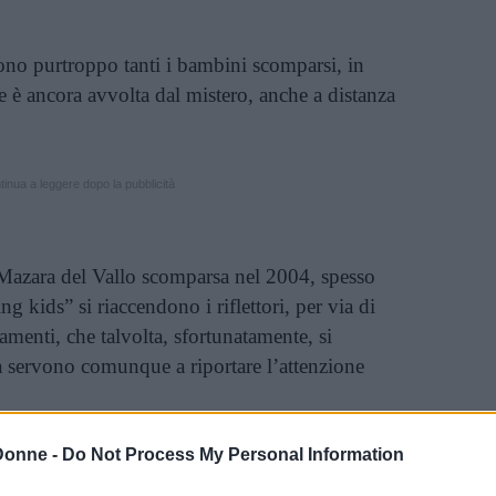
sono purtroppo tanti i bambini scomparsi, in
te è ancora avvolta dal mistero, anche a distanza
inua a leggere dopo la pubblicità
Mazara del Vallo scomparsa nel 2004, spesso
ing kids” si riaccendono i riflettori, per via di
amenti, che talvolta, sfortunatamente, si
a servono comunque a riportare l’attenzione
seguita per ritrovare Denise si è rivelata
Donne -
Do Not Process My Personal Information
visto l’epilogo della storia, di cui abbiamo dato