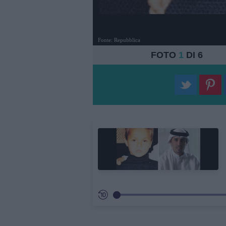
Fonte: Repubblica
FOTO
1
DI 6