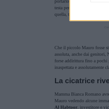
portarlo via,
Vittorio Roman
testa pende l’accusa di seque
quella, terribile, di omicidio.
Cont
Che il piccolo Mauro fosse sta
assoluta, anche dai genitori,
forse addirittura fino a pochi
inaspettata e assolutamente c
La cicatrice riv
Mamma Bianca Romano avrebbe
Mauro vedendo alcune immag
Al Habtoor
, investitore e 