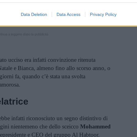
elli
, un ex barbiere, oggi ottantenne, sulla cui
stro di persona e, fino a poco tempo, anche
Data Deletion
Data Access
Privacy Policy
inua a leggere dopo la pubblicità
to ucciso era infatti convinzione ritenuta
 Natale e Bianca, almeno fino allo scorso anno, o
 giorni fa, quando c’è stata una svolta
lamorosa.
elatrice
 infatti riconosciuto un segno distintivo di
ini nientemeno che dello sceicco
Mohammed
vicepresidente e CEO del gruppo Al Habtoor.