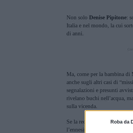
Non solo
Denise Pipitone
: 
Italia e nel mondo, la cui sor
di anni.
Cont
Ma, come per la bambina di 
anche sugli altri casi di “miss
segnalazioni e presunti avvist
rivelano buchi nell’acqua, m
sulla vicenda.
Se la recentissima pista russa 
Roba da 
l’ennesima ipotesi infondata, 