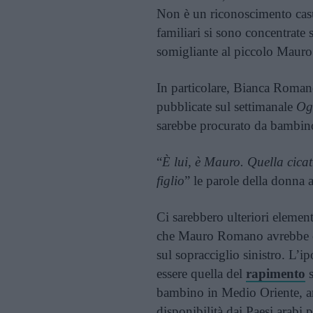
Non è un riconoscimento casu
familiari si sono concentrate
somigliante al piccolo Mauro
In particolare, Bianca Roman
pubblicate sul settimanale
Og
sarebbe procurato da bambino,
“
È lui, è Mauro. Quella cica
figlio
” le parole della donna a
Ci sarebbero ulteriori elementi
che Mauro Romano avrebbe oggi
sul sopracciglio sinistro. L’i
essere quella del
rapimento
s
bambino in Medio Oriente, an
disponibilità dai Paesi arabi