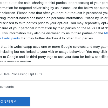
to opt-out of the sale, sharing to third parties, or processing of your per
ebbe avere una svolta diverso il caso del
formation for targeted advertising by us, please use the below opt-out s
r selection. Please note that after your opt-out request is processed y
eing interest-based ads based on personal information utilized by us or
disclosed to third parties prior to your opt-out. You may separately opt-
Vi raccomandiamo...
losure of your personal information by third parties on the IAB’s list of
. This information may also be disclosed by us to third parties on the
IA
Denise Pipitone, 17 anni di ricerche.
Participants
that may further disclose it to other third parties.
La speranza incrollabile di Piera
Maggio
 that this website/app uses one or more Google services and may gath
including but not limited to your visit or usage behaviour. You may click 
 to Google and its third-party tags to use your data for below specifi
di Mauro Romano
ogle consent section.
l Data Processing Opt Outs
va solo 6 anni quando scomparve, il 21
ava a nascondino con alcuni amichetti alla
consents
ella provincia di Lecce. Per la sua scomparsa ci
che hanno portato a un unico indagato, l’uomo
CONFIRM
atto salire il bambino sulla sua moto ape per