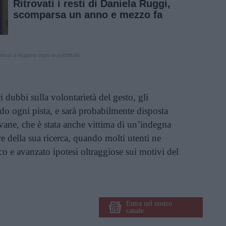
Ritrovati i resti di Daniela Ruggi,
scomparsa un anno e mezzo fa
inua a leggere dopo la pubblicità
dubbi sulla volontarietà del gesto, gli
do ogni pista, e sarà probabilmente disposta
ovane, che è stata anche vittima di un’indegna
re della sua ricerca, quando molti utenti ne
co e avanzato ipotesi oltraggiose sui motivi del
Entra nel nostro
canale