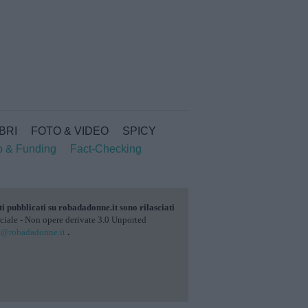
IBRI
FOTO & VIDEO
SPICY
p & Funding
Fact-Checking
ti pubblicati su
robadadonne.it
sono rilasciati
ale - Non opere derivate 3.0 Unported
o@robadadonne.it
.