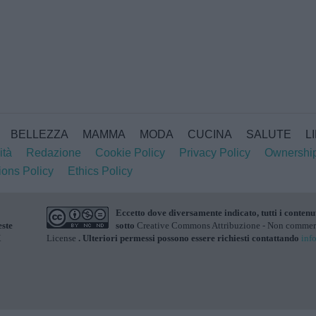
BELLEZZA
MAMMA
MODA
CUCINA
SALUTE
L
ità
Redazione
Cookie Policy
Privacy Policy
Ownershi
ions Policy
Ethics Policy
Eccetto dove diversamente indicato, tutti i contenu
este
sotto
Creative Commons Attribuzione - Non commerci
X
License
. Ulteriori permessi possono essere richiesti contattando
inf