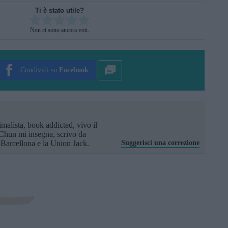
Ti è stato utile?
Rate this item:
Non ci sono ancora voti.
SUBMIT RATING
Condividi su
Facebook
imalista, book addicted, vivo il
Chun mi insegna, scrivo da
arcellona e la Union Jack.
Suggerisci una correzione