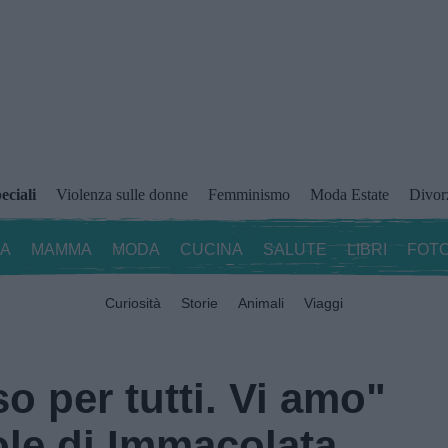
eciali
Violenza sulle donne
Femminismo
Moda Estate
Divor
ZA
MAMMA
MODA
CUCINA
SALUTE
LIBRI
FOTO
Curiosità
Storie
Animali
Viaggi
o per tutti. Vi amo"
ole di Immacolata