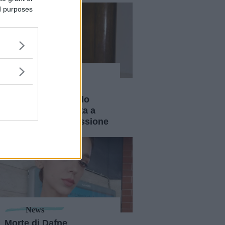
ed purposes
News
Belén Rodriguez
racconta di come lo
yoga l'abbia aiutata a
superare la depressione
News
Morte di Dafne