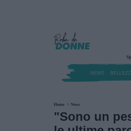
Sp
NEWS
BELLEZ
Home
News
"Sono un pes
le ultime par