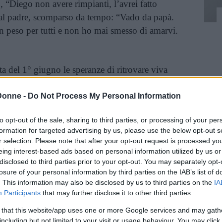
o, “Diego non avere rimpianti, l’avrei fatto
o al padre, scomparso da tempo: “Vado da papà.
n peso per tutti e non ho mai smesso di amarvi.
ta del 1° giugno le speranze di ritrovare viva
nne scomparsa il 31 maggio dalla sua abitazione
interland napoletano.
Donne -
Do Not Process My Personal Information
to opt-out of the sale, sharing to third parties, or processing of your per
inua a leggere dopo la pubblicità
formation for targeted advertising by us, please use the below opt-out s
r selection. Please note that after your opt-out request is processed y
eing interest-based ads based on personal information utilized by us or
disclosed to third parties prior to your opt-out. You may separately opt-
 avvistato al piano interrato di un condominio
losure of your personal information by third parties on the IAB’s list of
ionale, al piano “meno due” di un edificio nei
. This information may also be disclosed by us to third parties on the
IA
rche sono dunque durate appena 24 ore, e si sono
Participants
that may further disclose it to other third parties.
ore.
 that this website/app uses one or more Google services and may gath
including but not limited to your visit or usage behaviour. You may click 