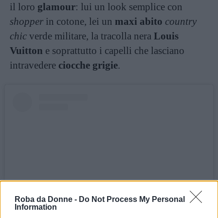
il loro
glamour
: lui un look semplice con
shopper
in cotone, lei un
maxi abito
country
chic
verde militare, la tracolla nera
Louis
Vuitton
e soprattutto i capelli che lasciano
intravedere
ciocche grigie
.
Roba da Donne -
Do Not Process My Personal
Information