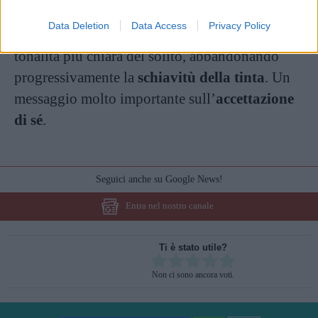
deciso di lasciare le
ciocche bianche
sulle
Data Deletion
Data Access
Privacy Policy
tempie, schiarendo il resto della chioma in una
tonalità più chiara del solito, abbandonando
progressivamente la
schiavitù della tinta
. Un
messaggio molto importante sull’
accettazione
di sé
.
Seguici anche su Google News!
Entra nel nostro canale
Ti è stato utile?
Rate this item:
Non ci sono ancora voti.
SUBMIT RATING