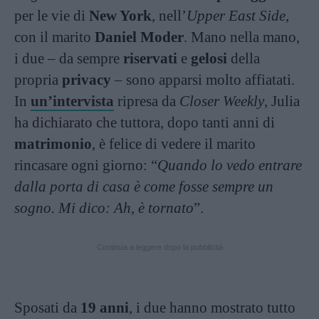
per le vie di
New York
, nell’
Upper East Side
,
con il marito
Daniel Moder
. Mano nella mano,
i due – da sempre
riservati
e
gelosi
della
propria
privacy
– sono apparsi molto affiatati.
In
un’intervista
ripresa da
Closer Weekly
, Julia
ha dichiarato che tuttora, dopo tanti anni di
matrimonio
, è felice di vedere il marito
rincasare ogni giorno: “
Quando lo vedo entrare
dalla porta di casa è come fosse sempre un
sogno. Mi dico: Ah, è tornato
”.
Continua a leggere dopo la pubblicità
Sposati da
19 anni
, i due hanno mostrato tutto