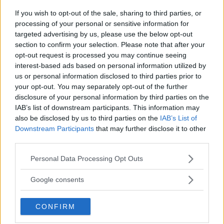
Visualizza questo post su Instagram
If you wish to opt-out of the sale, sharing to third parties, or
processing of your personal or sensitive information for
targeted advertising by us, please use the below opt-out
section to confirm your selection. Please note that after your
opt-out request is processed you may continue seeing
interest-based ads based on personal information utilized by
us or personal information disclosed to third parties prior to
your opt-out. You may separately opt-out of the further
disclosure of your personal information by third parties on the
IAB’s list of downstream participants. This information may
also be disclosed by us to third parties on the
IAB’s List of
Un post condiviso da Julia Roberts News (@juliarobertsnews)
Downstream Participants
that may further disclose it to other
third parties.
Please note that this website/app uses one or more Google
Grazie al
body positive
, ovvero la
Personal Data Processing Opt Outs
services and may gather and store information including but
normalizzazione
di quelli che i canoni estetici
not limited to your visit or usage behaviour. You may click to
Google consents
imperanti finora consideravano difetti, è stato
grant or deny consent to Google and its third-party tags to
use your data for below specified purposes in below Google
abolito un altro
tabù,
quello che riguarda
la
CONFIRM
consent section.
ricrescita
. E Julia, a 53 anni compiuti, ha