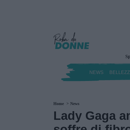
Sp
NEWS
BELLEZ
Home
News
Lady Gaga an
soffre di fibr