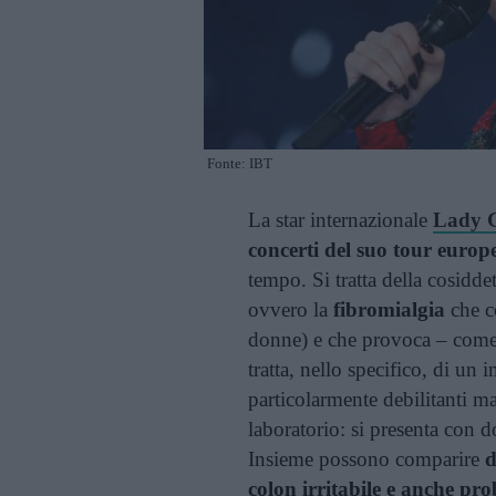
Fonte: IBT
La star internazionale
Lady 
concerti del suo tour europ
tempo. Si tratta della cosidd
ovvero la
fibromialgia
che c
donne) e che provoca – come 
tratta, nello specifico, di un i
particolarmente debilitanti m
laboratorio: si presenta con 
Insieme possono comparire
d
colon irritabile e anche pr