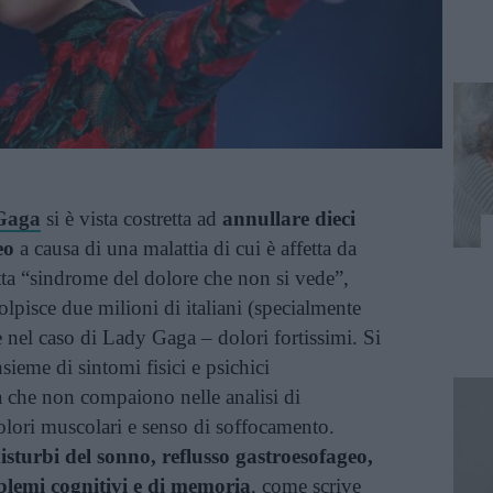
Gaga
si è vista costretta ad
annullare dieci
eo
a causa di una malattia di cui è affetta da
etta “sindrome del dolore che non si vede”,
olpisce due milioni di italiani (specialmente
nel caso di Lady Gaga – dolori fortissimi. Si
nsieme di sintomi fisici e psichici
a che non compaiono nelle analisi di
dolori muscolari e senso di soffocamento.
isturbi del sonno, reflusso gastroesofageo,
oblemi cognitivi e di memoria
, come scrive