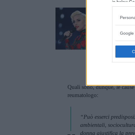
in below Go
Persona
Google 
Cont
Quali sono, dunque, le cause
reumatologo:
“Può esserci predisposi
ambientali, sociocultura
donna giustifica la pre