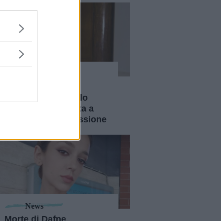
News
Belén Rodriguez
racconta di come lo
yoga l'abbia aiutata a
superare la depressione
News
Morte di Dafne