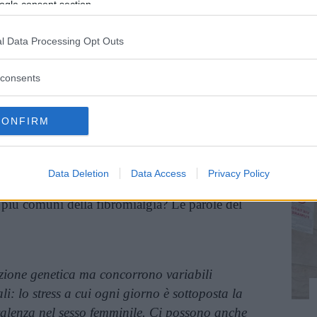
ogle consent section.
Vi raccomandiamo...
l Data Processing Opt Outs
Lady Gaga, ricoverata per
consents
fibromialgia: "I dolori mi impediscono
una vita normale"
CONFIRM
inua a leggere dopo la pubblicità
Data Deletion
Data Access
Privacy Policy
 più comuni della fibromialgia? Le parole del
zione genetica ma concorrono variabili
li: lo stress a cui ogni giorno è sottoposta la
valenza nel sesso femminile. Ci possono anche