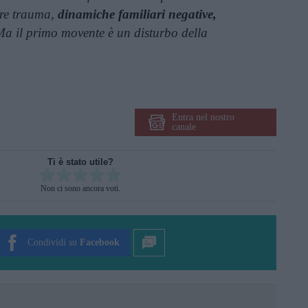
lare trauma,
dinamiche familiari negative,
a il primo movente è un disturbo della
Entra nel nostro
canale
Ti è stato utile?
Rate this item:
Non ci sono ancora voti.
SUBMIT RATING
Condividi su
Facebook