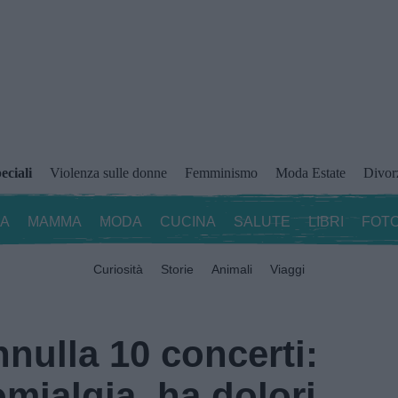
eciali
Violenza sulle donne
Femminismo
Moda Estate
Divor
ZA
MAMMA
MODA
CUCINA
SALUTE
LIBRI
FOTO
Curiosità
Storie
Animali
Viaggi
nulla 10 concerti:
omialgia, ha dolori