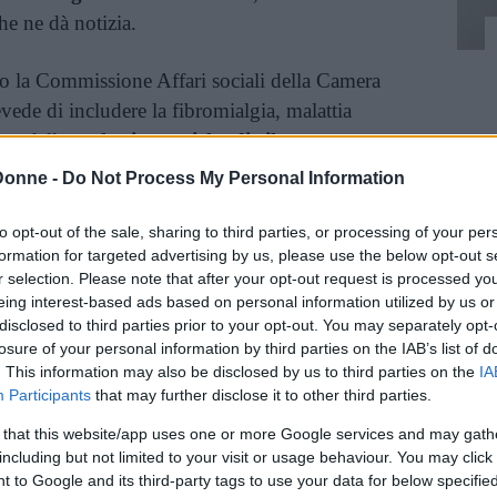
he ne dà notizia.
so la Commissione Affari sociali della Camera
vede di includere la fibromialgia, malattia
nco delle
malattie croniche di rilevante
 che dovrà rientrare, dunque, nei
Lea
, ovvero i
Donne -
Do Not Process My Personal Information
“Un dolore del corpo e dell’anima”,
così l’ha
ini, reumatologo dell’Ospedale Sacco di Milano,
to opt-out of the sale, sharing to third parties, or processing of your per
formation for targeted advertising by us, please use the below opt-out s
offrono due milioni di italiani e al 90% sono
r selection. Please note that after your opt-out request is processed y
ttore Sarzi Puttini:
eing interest-based ads based on personal information utilized by us or
disclosed to third parties prior to your opt-out. You may separately opt-
losure of your personal information by third parties on the IAB’s list of
e da diagnosticare perché concorrono sintomi
. This information may also be disclosed by us to third parties on the
IA
Participants
that may further disclose it to other third parties.
loro. Non si può estirpare chirurgicamente e
lgere un’efficiente attività lavorativa e di
 that this website/app uses one or more Google services and may gath
 appagante”.
including but not limited to your visit or usage behaviour. You may click 
 to Google and its third-party tags to use your data for below specifi