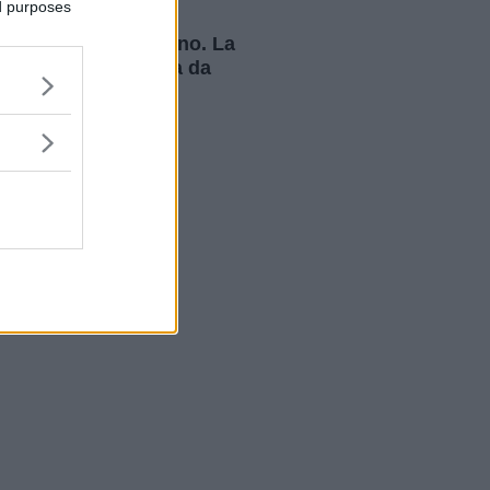
ed purposes
Rebaudo, resta in
carcere il compagno. La
30enne precipitata da
un palazzo