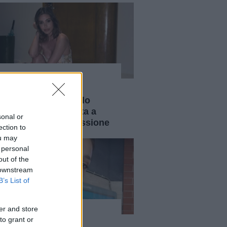
News
Belén Rodriguez
racconta di come lo
yoga l'abbia aiutata a
sonal or
superare la depressione
ection to
ou may
 personal
out of the
 downstream
B’s List of
er and store
News
to grant or
Morte di Dafne