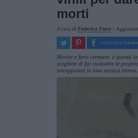
morti
A cura di
Federica Fiore
Aggiornat
Condividi su
Facebo
Morire e farsi cremare: è questa la
scegliere di far custodire le propr
intrappolati in una musica eterna. 