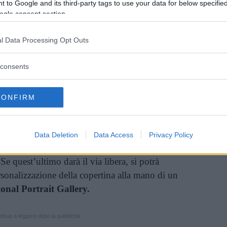
 to Google and its third-party tags to use your data for below specifi
ogle consent section.
l Data Processing Opt Outs
consents
CONFIRM
Data Deletion
Data Access
Privacy Policy
e la
copertina personalizzata
e, anche qui, c’è
Se quest’ultimo darà il via libera, si potrà
ersonalizzazione della copertina alla mano di un
onal Portrait Gallery.
inua a leggere dopo la pubblicità