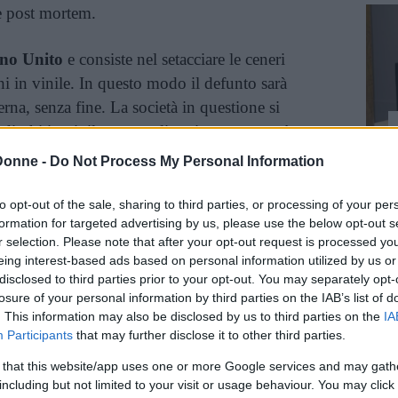
e post mortem.
no Unito
e consiste nel setacciare le ceneri
chi in vinile. In questo modo il defunto sarà
rna, senza fine. La società in questione si
 dischi in vinile personalizzati: ognuno può
isce, che può essere quella che lo lega al
Donne -
Do Not Process My Personal Information
elta (ad esempio la sua voce) o ancora, se si
e anche senza musica (ma non avrebbe molto
to opt-out of the sale, sharing to third parties, or processing of your per
formation for targeted advertising by us, please use the below opt-out s
co completamente muto). Ogni volta che la
r selection. Please note that after your opt-out request is processed y
 le ceneri, si sentirà un piccolo fruscio che
eing interest-based ads based on personal information utilized by us or
zare.
disclosed to third parties prior to your opt-out. You may separately opt-
losure of your personal information by third parties on the IAB’s list of
. This information may also be disclosed by us to third parties on the
IA
Participants
that may further disclose it to other third parties.
 that this website/app uses one or more Google services and may gath
including but not limited to your visit or usage behaviour. You may click 