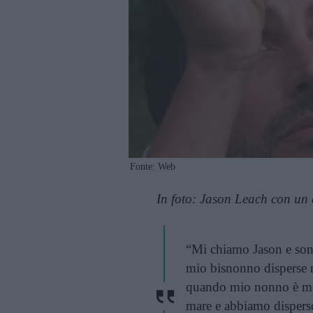
Fonte: Web
In foto: Jason Leach con un 
“Mi chiamo Jason e sono 
mio bisnonno disperse n
quando mio nonno è mor
mare e abbiamo disperso