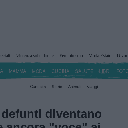
eciali
Violenza sulle donne
Femminismo
Moda Estate
Divor
ZA
MAMMA
MODA
CUCINA
SALUTE
LIBRI
FOTO
Curiosità
Storie
Animali
Viaggi
 defunti diventano
re ancora "voce" ai