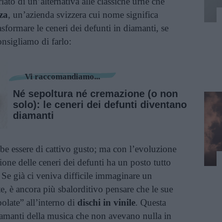
ato di un’alternativa alle classiche urne che
za
, un’azienda svizzera cui nome significa
asformare le ceneri dei defunti in diamanti, se
onsigliamo di farlo:
Vi raccomandiamo...
Né sepoltura né cremazione (o non
solo): le ceneri dei defunti diventano
diamanti
be essere di cattivo gusto; ma con l’evoluzione
ione delle ceneri dei defunti ha un posto tutto
. Se già ci veniva difficile immaginare un
, è ancora più sbalorditivo pensare che le sue
olate” all’interno di
dischi in vinile
. Questa
 amanti della musica che non avevano nulla in