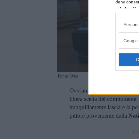
deny consent
in below Go
Persona
Google 
Fonte: Web
Ovviamente non può mancar
libera scelta del committente. 
tranquillamente lasciare la p
pittore proveniente dalla
Nati
Cont