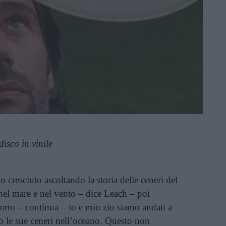
disco in vinile
cresciuto ascoltando la storia delle ceneri del
el mare e nel vento – dice Leach – poi
to – continua – io e mio zio siamo andati a
 le sue ceneri nell’oceano. Questo non