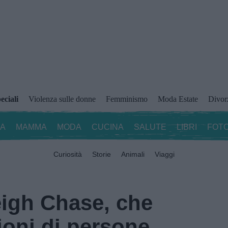
eciali
Violenza sulle donne
Femminismo
Moda Estate
Divor
ZA
MAMMA
MODA
CUCINA
SALUTE
LIBRI
FOTO
Curiosità
Storie
Animali
Viaggi
igh Chase, che
ioni di persone