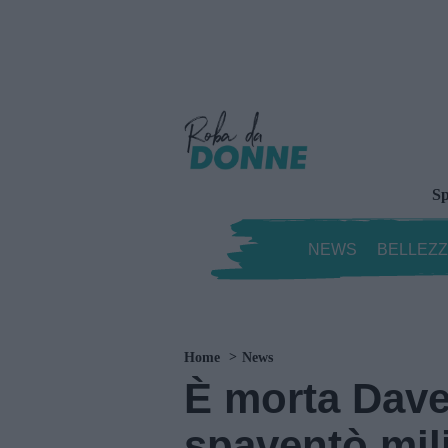
Sp
NEWS
BELLEZ
Home
News
È morta Dave
spaventò mil