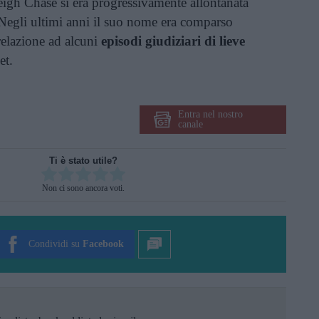
igh Chase si era progressivamente allontanata
 Negli ultimi anni il suo nome era comparso
relazione ad alcuni
episodi giudiziari di lieve
et.
Entra nel nostro
canale
Ti è stato utile?
Rate this item:
Non ci sono ancora voti.
SUBMIT RATING
Condividi su
Facebook