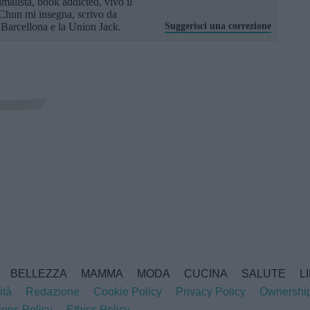
imalista, book addicted, vivo il
Chun mi insegna, scrivo da
arcellona e la Union Jack.
Suggerisci una correzione
BELLEZZA
MAMMA
MODA
CUCINA
SALUTE
L
ità
Redazione
Cookie Policy
Privacy Policy
Ownershi
ions Policy
Ethics Policy