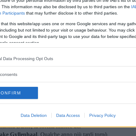
losure of your personal information by third parties on the IAB’s list of
. This information may also be disclosed by us to third parties on the
IA
Participants
that may further disclose it to other third parties.
Vi raccomandiamo...
 that this website/app uses one or more Google services and may gath
Morta a 35 anni Ece Irtem, star delle
including but not limited to your visit or usage behaviour. You may click 
soap turche. Il cordoglio di Can
 to Google and its third-party tags to use your data for below specifi
Yaman
ogle consent section.
l Data Processing Opt Outs
1990, Daveigh Chase aveva iniziato la sua
la come doppiatrice. La sua voce è rimasta
consents
ioni di spettatori grazie al
personaggio di Lilo
film d’animazione
Lilo & Stitch
. Nello stesso
CONFIRM
e anche alla protagonista Sen nell’edizione
ayao Miyazaki
La città incantata.
Data Deletion
Data Access
Privacy Policy
ina da presa è arrivato nel 2001 con
Donnie
mantha Darko, la sorella minore del
ake Gyllenhaal
. Qualche anno più tardi tornò