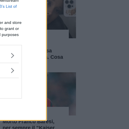
 downstream
B’s List of
er and store
to grant or
ed purposes
News
Ariana Grande si
prenderà una pausa
dalla vita pubblica. Cosa
sappiamo
News
Morto Franco Baresi,
per sempre il "Kaiser