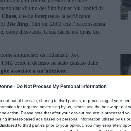
lto non erano conosciutissimi al grande
otagonista di uno dei film horror più iconici di
 Chase
, che ha interpretato la terrificante
 di
The Ring
, film del 2002 che l’ha consacrata
se, come dicevamo, la sua faccia era quasi del
, come annunciato dal fidanzato Roy
 TMZ come il decesso sia stato causato dalle
ite associate a un’infezione
.
Donne -
Do Not Process My Personal Information
inua a leggere dopo la pubblicità
to opt-out of the sale, sharing to third parties, or processing of your per
formation for targeted advertising by us, please use the below opt-out s
o agente, John Ryan, l’attrice era stata
r selection. Please note that after your opt-out request is processed y
giorni prima della morte anche a causa di un
eing interest-based ads based on personal information utilized by us or
disclosed to third parties prior to your opt-out. You may separately opt-
e
.