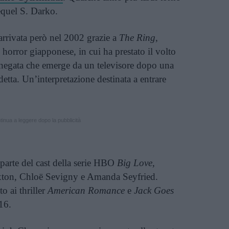
sequel S. Darko.
 arrivata però nel 2002 grazie a
The Ring
,
horror giapponese, in cui ha prestato il volto
negata che emerge da un televisore dopo una
etta. Un’interpretazione destinata a entrare
inua a leggere dopo la pubblicità
 parte del cast della serie HBO
Big Love
,
Paxton, Chloë Sevigny e Amanda Seyfried.
o ai thriller
American Romance
e
Jack Goes
16.