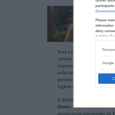
further disc
participants
Downstream 
Please note
information 
deny consent
in below Go
Persona
Nata a Las Vegas nel luglio 
carriera nei primi anni Duemi
Google 
impressa nella memoria di mil
nella versione originale del 
periodo aveva prestato la voc
inglese del capolavoro di H
Il debutto davanti alla macch
Darko
, dove interpretava Sa
protagonista interpretato da
J