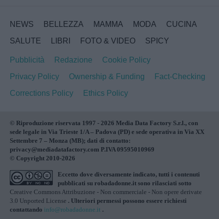
NEWS
BELLEZZA
MAMMA
MODA
CUCINA
SALUTE
LIBRI
FOTO & VIDEO
SPICY
Pubblicità
Redazione
Cookie Policy
Privacy Policy
Ownership & Funding
Fact-Checking
Corrections Policy
Ethics Policy
© Riproduzione riservata 1997 - 2026 Media Data Factory S.r.l., con
sede legale in Via Trieste 1/A – Padova (PD) e sede operativa in Via XX
Settembre 7 – Monza (MB); dati di contatto:
privacy@mediadatafactory.com P.IVA 09595010969
© Copyright 2010-2026
Eccetto dove diversamente indicato, tutti i contenuti
pubblicati su
robadadonne.it
sono rilasciati sotto
Creative Commons Attribuzione - Non commerciale - Non opere derivate
3.0 Unported License
. Ulteriori permessi possono essere richiesti
contattando
info@robadadonne.it
.