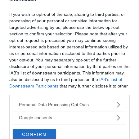
dicastero tre donne, che ricoprono già
ruoli
If you wish to opt-out of the sale, sharing to third parties, or
importanti
all’interno della Curia. Suor
processing of your personal or sensitive information for
Raffaella Petrini è laureata in Scienze Politiche,
targeted advertising by us, please use the below opt-out
section to confirm your selection. Please note that after your
specializzata in lavoro industriale; in seguito ha
opt-out request is processed you may continue seeing
ottenuto il dottorato in Scienze Sociali alla
interest-based ads based on personal information utilized by
us or personal information disclosed to third parties prior to
Pontificia Università San Tommaso d’Aquino
your opt-out. You may separately opt-out of the further
di Roma e ha seguito un master in Organization
disclosure of your personal information by third parties on the
IAB’s list of downstream participants. This information may
Behavior all’Università di Hartford. Dal 2005 è
also be disclosed by us to third parties on the
IAB’s List of
Prefetto della
Congregazione per
Downstream Participants
that may further disclose it to other
l’evangelizzazione dei popoli
, e dal 2021 è
third parties.
diventata la prima donna a diventare segretario
Please note that this website/app uses one or more Google
Personal Data Processing Opt Outs
services and may gather and store information including but
generale del
Governatorato dello Stato della
not limited to your visit or usage behaviour. You may click to
Google consents
Città del Vaticano
(carica che ricopre dal
grant or deny consent to Google and its third-party tags to
2021). Suor Yvonne Reungoat è la madre
use your data for below specified purposes in below Google
CONFIRM
consent section.