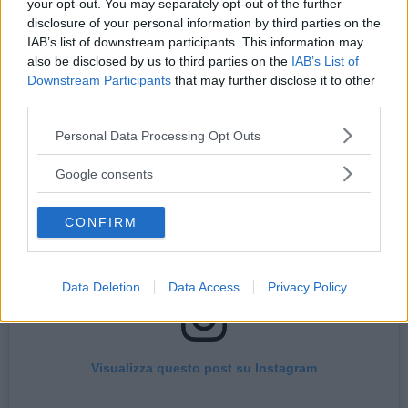
your opt-out. You may separately opt-out of the further
L’annuncio della malattia, senza specificare di
disclosure of your personal information by third parties on the
cosa si trattasse, lo scorso 7 novembre,
IAB’s list of downstream participants. This information may
also be disclosed by us to third parties on the
IAB’s List of
attraverso un post pubblicato su Instagram.
Downstream Participants
that may further disclose it to other
third parties.
Please note that this website/app uses one or more Google
Personal Data Processing Opt Outs
services and may gather and store information including but
not limited to your visit or usage behaviour. You may click to
Google consents
grant or deny consent to Google and its third-party tags to
use your data for below specified purposes in below Google
CONFIRM
consent section.
Data Deletion
Data Access
Privacy Policy
Visualizza questo post su Instagram