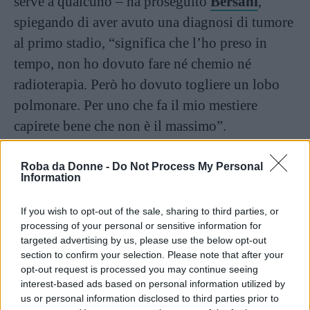
serve a qualcuno – ha proseguito
Bersani
,
spiegando di aver avuto una diagnosi di tumore
al primo stadio, “significa che l’ho preso in
tempo, non ho dovuto fare né chemio né
radioterapia. Però ho dovuto togliere un lobo
polmonare. Per uno che fa il mio mestiere
capirete bene che non è il massimo”.
Infine, un messaggio di speranza: “Si può fare
Roba da Donne -
Do Not Process My Personal
Information
tutto, bisogna andare senza paura di quel che
può succedere. Siamo molto più forti di quel
If you wish to opt-out of the sale, sharing to third parties, or
che crediamo, io ne sono la testimonianza”.
processing of your personal or sensitive information for
targeted advertising by us, please use the below opt-out
section to confirm your selection. Please note that after your
Continua a leggere dopo la pubblicità
opt-out request is processed you may continue seeing
interest-based ads based on personal information utilized by
us or personal information disclosed to third parties prior to