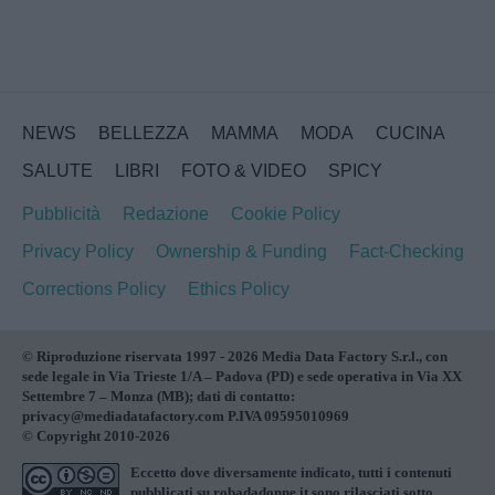
NEWS
BELLEZZA
MAMMA
MODA
CUCINA
SALUTE
LIBRI
FOTO & VIDEO
SPICY
Pubblicità
Redazione
Cookie Policy
Privacy Policy
Ownership & Funding
Fact-Checking
Corrections Policy
Ethics Policy
© Riproduzione riservata 1997 - 2026 Media Data Factory S.r.l., con
sede legale in Via Trieste 1/A – Padova (PD) e sede operativa in Via XX
Settembre 7 – Monza (MB); dati di contatto:
privacy@mediadatafactory.com P.IVA 09595010969
© Copyright 2010-2026
Eccetto dove diversamente indicato, tutti i contenuti
pubblicati su
robadadonne.it
sono rilasciati sotto