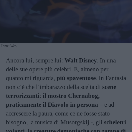
Fonte: Web
Ancora lui, sempre lui:
Walt Disney
. In una
delle sue opere più celebri. E, almeno per
quanto mi riguarda,
più spaventose
. In Fantasia
non c’è che l’imbarazzo della scelta di
scene
terrorizzanti
:
il mostro Chernabog,
praticamente il Diavolo in persona
– e ad
accrescere la paura, come ce ne fosse stato
bisogno, la musica di Musorgskij -, gli
scheletri
volanti
, le
creature demoniache con zampe di