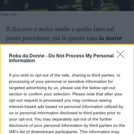
Fonte: web
Il discorso è molto simile a quello fatto nel
punto precedente, ma in questo caso
la morte
in oggetto è ancora più dolorosa
:
Albus
Silente
, il mago buono più potente mai esistito
Roba da Donne -
Do Not Process My Personal
Information
nonché “
padrino” e mentore di Harry
, muore
a causa di una maledizione di un
Horcrux
,
If you wish to opt-out of the sale, sharing to third parties, or
processing of your personal or sensitive information for
perde pian piano le forze e si fa assassinare da
targeted advertising by us, please use the below opt-out
Severus Piton in modo concordato tra i due.
section to confirm your selection. Please note that after your
Qualcuno, nonostante non in tenerissima età (la
opt-out request is processed you may continue seeing
interest-based ads based on personal information utilized by
scrivente, per esempio),
ci ha pure versato
us or personal information disclosed to third parties prior to
qualche lacrima. Doverosa.
your opt-out. You may separately opt-out of the further
disclosure of your personal information by third parties on the
IAB’s list of downstream participants. This information may