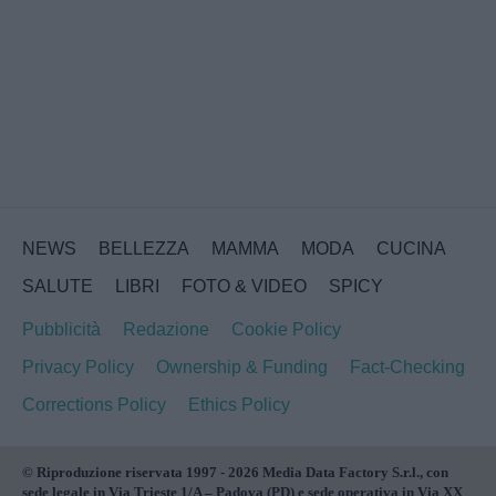
NEWS
BELLEZZA
MAMMA
MODA
CUCINA
SALUTE
LIBRI
FOTO & VIDEO
SPICY
Pubblicità
Redazione
Cookie Policy
Privacy Policy
Ownership & Funding
Fact-Checking
Corrections Policy
Ethics Policy
© Riproduzione riservata 1997 - 2026 Media Data Factory S.r.l., con
sede legale in Via Trieste 1/A – Padova (PD) e sede operativa in Via XX