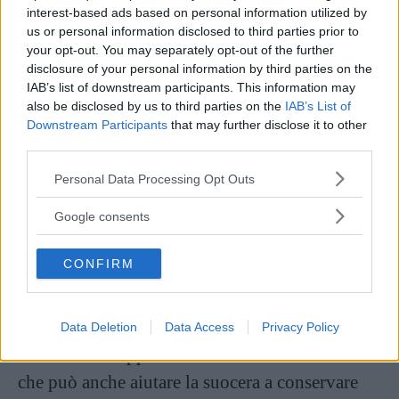
interest-based ads based on personal information utilized by
us or personal information disclosed to third parties prior to
Questi risultati hanno portato
your opt-out. You may separately opt-out of the further
all’individuazione di alcuni “trucchetti” in
disclosure of your personal information by third parties on the
IAB’s list of downstream participants. This information may
grado di migliorare il rapporto tra la suocera e
also be disclosed by us to third parties on the
IAB’s List of
la nuora. Il primo trucchetto è costruire un
Downstream Participants
that may further disclose it to other
rapporto di fiducia
e collaborazione con la
third parties.
nuora. “Sarebbe bene coinvolgere la propria
Please note that this website/app uses one or more Google
Personal Data Processing Opt Outs
services and may gather and store information including but
nuora in situazioni in cui possa essere d’aiuto,
not limited to your visit or usage behaviour. You may click to
Google consents
costruendo così un certo livello di
grant or deny consent to Google and its third-party tags to
collaborazione”, ha dichiarato Greif.
use your data for below specified purposes in below Google
CONFIRM
consent section.
La seconda cosa da fare sarebbe trovare interessi
in comune, che possano aiutare le due donne a
Data Deletion
Data Access
Privacy Policy
costruire un rapporto di amicizia. Un’amicizia
che può anche aiutare la suocera a conservare