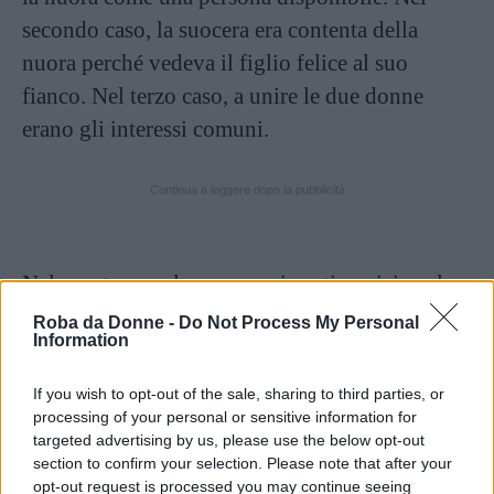
secondo caso, la suocera era contenta della
nuora perché vedeva il figlio felice al suo
fianco. Nel terzo caso, a unire le due donne
erano gli interessi comuni.
Continua a leggere dopo la pubblicità
Nel quarto caso la suocera si sentiva vicina al
figlio e quindi avrebbe verosimilmente fatto
Roba da Donne -
Do Not Process My Personal
Information
tutto il necessario per andare d’accordo con sua
moglie. Nel quinto caso la suocera non si
If you wish to opt-out of the sale, sharing to third parties, or
sentiva esclusa dalla nuora e dal figlio, mentre
processing of your personal or sensitive information for
targeted advertising by us, please use the below opt-out
nel sesto caso la suocera passava del tempo di
section to confirm your selection. Please note that after your
qualità insieme alla nuora.
opt-out request is processed you may continue seeing