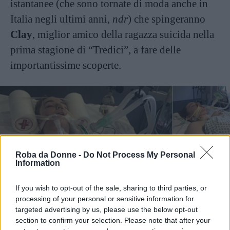
istantanee (che sono tornate di moda anche in
Italia negli ultimi anni,
ndr
) che spingeranno
Clay
, miglior amico della ragazza suicida nella
prima stagione di “Tredici”, a fare delle
importantissime scoperte.
Roba da Donne -
Do Not Process My Personal
Information
If you wish to opt-out of the sale, sharing to third parties, or
processing of your personal or sensitive information for
Vi Raccomandiamo...
targeted advertising by us, please use the below opt-out
"Questa è mia figlia poco prima di
section to confirm your selection. Please note that after your
morire": il disperato gesto di un padre