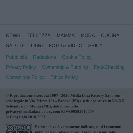
NEWS
BELLEZZA
MAMMA
MODA
CUCINA
SALUTE
LIBRI
FOTO & VIDEO
SPICY
Pubblicità
Redazione
Cookie Policy
Privacy Policy
Ownership & Funding
Fact-Checking
Corrections Policy
Ethics Policy
© Riproduzione riservata 1997 - 2026 Media Data Factory S.r.l., con
sede legale in Via Trieste 1/A – Padova (PD) e sede operativa in Via XX
Settembre 7 – Monza (MB); dati di contatto:
privacy@mediadatafactory.com P.IVA 09595010969
© Copyright 2010-2026
Eccetto dove diversamente indicato, tutti i contenuti
pubblicati su
robadadonne.it
sono rilasciati sotto