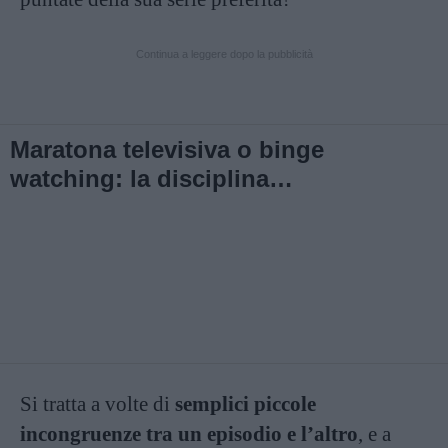
Continua a leggere dopo la pubblicità
Maratona televisiva o binge
watching: la disciplina
olimpica dei serie tv
addicted
Si tratta a volte di
semplici piccole
incongruenze tra un episodio e l’altro
, e a