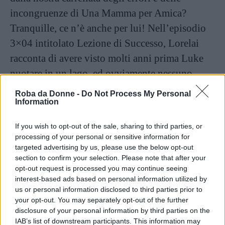
incongruenze di Una Mamma per Amica?
Tranquille, ce n’è anche per lui! Nell’episodio
3×04 intitolato Lezione di Successo, Lorelai
racconta di avere visto molti anni prima Luke
nuotare in un lago, ed ovviamente nessuno
smentisce in alcun modo questo suo ricordo.
Roba da Donne -
Do Not Process My Personal
Eppure qualcosa non quadra: nella settima
Information
stagione, infatti,
Luke comincia a frequentare
If you wish to opt-out of the sale, sharing to third parties, or
l’insegnante di April
, e la donna si offre di
processing of your personal or sensitive information for
dargli qualche lezione dal momento che l’uomo
targeted advertising by us, please use the below opt-out
section to confirm your selection. Please note that after your
riconosce candidamente di non avere mai
opt-out request is processed you may continue seeing
imparato a nuotare in vita sua.
interest-based ads based on personal information utilized by
us or personal information disclosed to third parties prior to
your opt-out. You may separately opt-out of the further
7. Lo strano fascino dei baffi
disclosure of your personal information by third parties on the
di Richard
IAB’s list of downstream participants. This information may