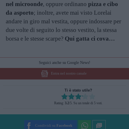
nel microonde
, oppure ordinano
pizza e cibo
da asporto
; inoltre, avete mai visto Lorelai
andare in giro mal vestita, oppure indossare per
due volte di seguito lo stesso vestito, la stessa
borsa e le stesse scarpe?
Qui gatta ci cova…
Seguici anche su Google News!
Entra nel nostro canale
Ti è stato utile?
Rate this item:
Rating:
3.2
/5. Su un totale di 5 voti.
SUBMIT RATING
Condividi su
Facebook