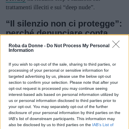
trattamenti illeciti e sui “deep nude”.
“Il silenzio non ci protegge”:
perché denunciare conta
Roba da Donne -
Do Not Process My Personal
Barra ha sottolineato l’importanza di rompere
Information
l’omertà sociale e istituzionale:
If you wish to opt-out of the sale, sharing to third parties, or
processing of your personal or sensitive information for
targeted advertising by us, please use the below opt-out
“È fondamentale denunciare. Perché il
section to confirm your selection. Please note that after your
silenzio non ci protegge: protegge chi
opt-out request is processed you may continue seeing
interest-based ads based on personal information utilized by
abusa, chi umilia, chi usa la tecnologia
us or personal information disclosed to third parties prior to
per cancellare il confine tra verità e
your opt-out. You may separately opt-out of the further
disclosure of your personal information by third parties on the
violenza.”
IAB’s list of downstream participants. This information may
also be disclosed by us to third parties on the
IAB’s List of