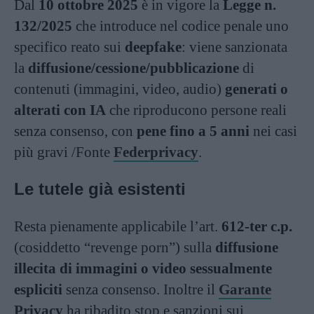
Dal
10 ottobre 2025
è in vigore la
Legge n.
132/2025
che introduce nel codice penale uno
specifico reato sui
deepfake
: viene sanzionata
la
diffusione/cessione/pubblicazione
di
contenuti (immagini, video, audio)
generati o
alterati con IA
che riproducono persone reali
senza consenso, con
pene fino a 5 anni
nei casi
più gravi /Fonte
Federprivacy
.
Le tutele già esistenti
Resta pienamente applicabile l’art.
612-ter c.p.
(cosiddetto “revenge porn”) sulla
diffusione
illecita di immagini o video sessualmente
espliciti
senza consenso. Inoltre il
Garante
Privacy
ha ribadito stop e sanzioni sui