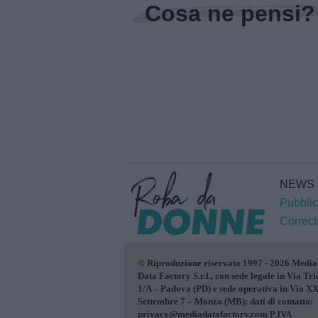
Cosa ne pensi?
NEWS
Pubblic
Correct
© Riproduzione riservata 1997 - 2026 Media
Data Factory S.r.l., con sede legale in Via Tri
1/A – Padova (PD) e sede operativa in Via X
Settembre 7 – Monza (MB); dati di contatto:
privacy@mediadatafactory.com P.IVA