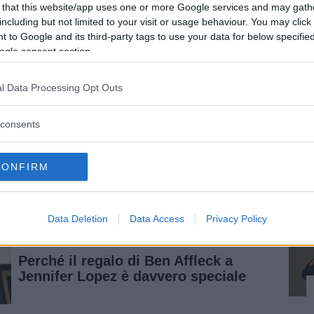
 that this website/app uses one or more Google services and may gath
o in vista.
including but not limited to your visit or usage behaviour. You may click 
 to Google and its third-party tags to use your data for below specifi
ssere un buon padre
“, ha detto
Affleck
a
WSJ.
ogle consent section.
 più importante è essere un brav’uomo. E una
te, sai, un buon marito. Auspicabilmente
“.
l Data Processing Opt Outs
tato chiesto di essere più specifico, l’attore non
consents
ercitare “un po’ di moderazione”.
Ben Affleck
,
o che non è saggio, secondo lui, condividere
CONFIRM
sonale
con il mondo intero.
Data Deletion
Data Access
Privacy Policy
Vi raccomandiamo...
Perché il regalo di Ben Affleck a
Jennifer Lopez è davvero speciale