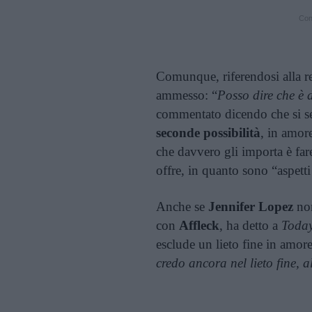
Cont
Comunque, riferendosi alla r
ammesso: “
Posso dire che è 
commentato dicendo che si se
seconde possibilità
, in amor
che davvero gli importa è fare
offre, in quanto sono “aspetti
Anche se
Jennifer Lopez
non
con
Affleck
, ha detto a
Toda
esclude un lieto fine in amore
credo ancora nel lieto fine, 