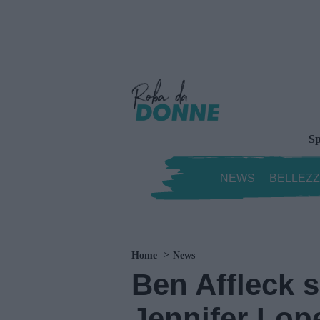
Sp
NEWS
BELLEZ
Home
News
Ben Affleck 
Jennifer Lop