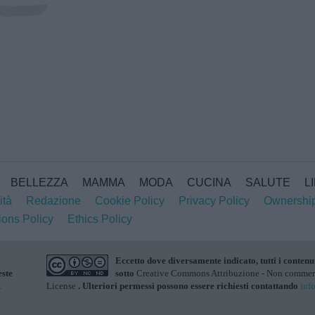
BELLEZZA
MAMMA
MODA
CUCINA
SALUTE
L
ità
Redazione
Cookie Policy
Privacy Policy
Ownershi
ions Policy
Ethics Policy
Eccetto dove diversamente indicato, tutti i contenu
este
sotto
Creative Commons Attribuzione - Non commerci
X
License
. Ulteriori permessi possono essere richiesti contattando
inf