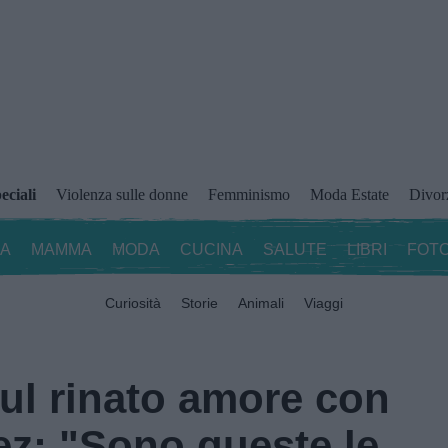
eciali
Violenza sulle donne
Femminismo
Moda Estate
Divor
ZA
MAMMA
MODA
CUCINA
SALUTE
LIBRI
FOTO
Curiosità
Storie
Animali
Viaggi
sul rinato amore con
ez: "Sono queste le