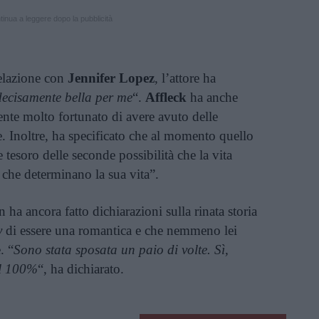
inua a leggere dopo la pubblicità
elazione con
Jennifer Lopez
, l’attore ha
decisamente bella per me
“.
Affleck
ha anche
nte molto fortunato di avere avuto delle
e. Inoltre, ha specificato che al momento quello
 tesoro delle seconde possibilità che la vita
 che determinano la sua vita”.
 ha ancora fatto dichiarazioni sulla rinata storia
y
di essere una romantica e che nemmeno lei
. “
Sono stata sposata un paio di volte. Sì,
al 100%
“, ha dichiarato.