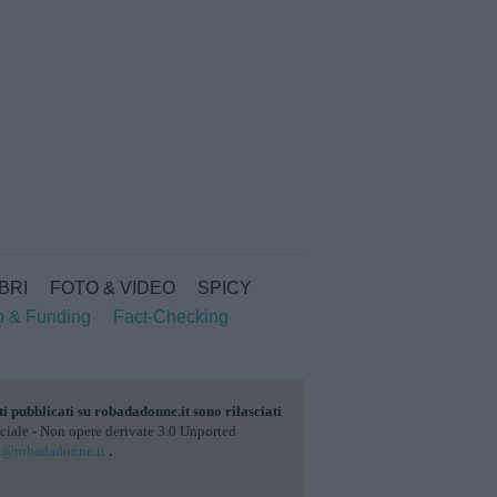
IBRI
FOTO & VIDEO
SPICY
p & Funding
Fact-Checking
ti pubblicati su
robadadonne.it
sono rilasciati
ale - Non opere derivate 3.0 Unported
o@robadadonne.it
.