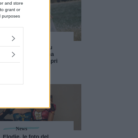
er and store
to grant or
ed purposes
News
Inchiesta shock su
Matrimonio a prima
vista: presunti stupri
denunciati da 3
concorrenti
News
Elodie, le foto del