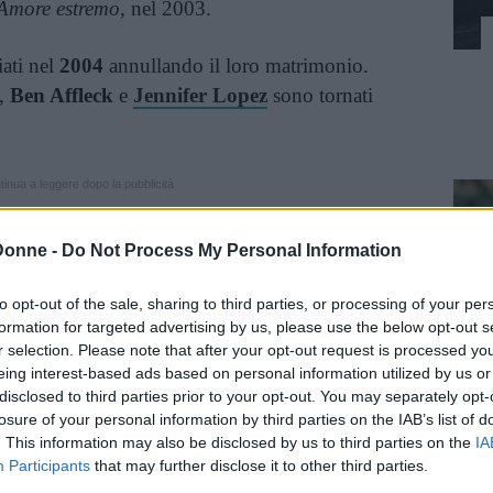
Amore estremo
, nel 2003.
iati nel
2004
annullando il loro matrimonio.
,
Ben Affleck
e
Jennifer Lopez
sono tornati
inua a leggere dopo la pubblicità
Donne -
Do Not Process My Personal Information
sato amoroso fin troppo
esposto ai media
, ha
tti questi mesi e non ha mai parlato
to opt-out of the sale, sharing to third parties, or processing of your per
formation for targeted advertising by us, please use the below opt-out s
iungimento, fino a ora.
r selection. Please note that after your opt-out request is processed y
eing interest-based ads based on personal information utilized by us or
 a
WSJ. Magazine
che la storia d’amore con
disclosed to third parties prior to your opt-out. You may separately opt-
na bella storia, magari un giorno la
losure of your personal information by third parties on the IAB’s list of
. This information may also be disclosed by us to third parties on the
IA
ontato nell’intervista che questo è un periodo
Participants
that may further disclose it to other third parties.
si è lasciato sfuggire che, forse, potrebbe anche