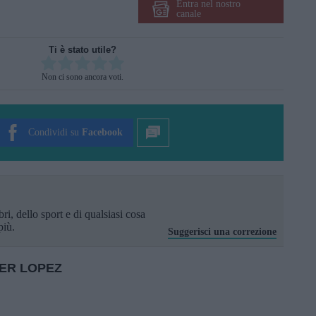
Entra nel nostro
canale
Ti è stato utile?
Rate this item:
Non ci sono ancora voti.
SUBMIT RATING
Condividi su
Facebook
ri, dello sport e di qualsiasi cosa
più.
Suggerisci una correzione
ER LOPEZ