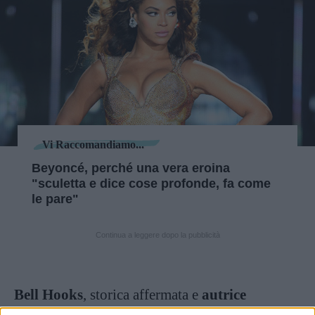
Vi Raccomandiamo...
Beyoncé, perché una vera eroina
"sculetta e dice cose profonde, fa come
le pare"
Continua a leggere dopo la pubblicità
Bell Hooks
, storica affermata e
autrice