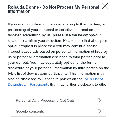
femminista afroamericana
, parla
dell’immagine di
Roba da Donne -
Do Not Process My Personal
Bey
come di “
una figura non
Information
radicale, sessualizzata per sua stessa scelta,
sottomessa alle regole dello showbiz
” e che
If you wish to opt-out of the sale, sharing to third parties, or
processing of your personal or sensitive information for
vende il femminismo come un nuovo prodotto
targeted advertising by us, please use the below opt-out
da aggiungere al suo marchio. Altre critiche
section to confirm your selection. Please note that after your
opt-out request is processed you may continue seeing
vengono anche da
Annie Lennox
, che si scaglia
interest-based ads based on personal information utilized by
contro il
twerking
di Beyoncé, sostenendo che
us or personal information disclosed to third parties prior to
sia
incoerente
con una posizione femminista.
your opt-out. You may separately opt-out of the further
disclosure of your personal information by third parties on the
IAB’s list of downstream participants. This information may
Altri invece
apprezzano
. Si tratta soprattutto di
also be disclosed by us to third parties on the
IAB’s List of
femministe che vedono nella
sessualità
Downstream Participants
that may further disclose it to other
third parties.
espressa
dalla cantante un simbolo di
potere
Please note that this website/app uses one or more Google
personale e di
celebrazione
della bellezza nera.
Personal Data Processing Opt Outs
services and may gather and store information including but
Il
femminismo afroamericano
dalla sua
not limited to your visit or usage behaviour. You may click to
Google consents
nascita si batte contro lo stereotipo della donna
grant or deny consent to Google and its third-party tags to