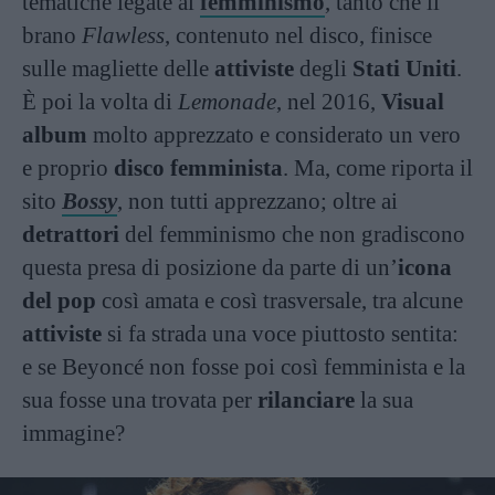
tematiche legate al
femminismo
, tanto che il
brano
Flawless
, contenuto nel disco, finisce
sulle magliette delle
attiviste
degli
Stati Uniti
.
È poi la volta di
Lemonade
, nel 2016,
Visual
album
molto apprezzato e considerato un vero
e proprio
disco femminista
. Ma, come riporta il
sito
Bossy
, non tutti apprezzano; oltre ai
detrattori
del femminismo che non gradiscono
questa presa di posizione da parte di un’
icona
del pop
così amata e così trasversale, tra alcune
attiviste
si fa strada una voce piuttosto sentita:
e se Beyoncé non fosse poi così femminista e la
sua fosse una trovata per
rilanciare
la sua
immagine?