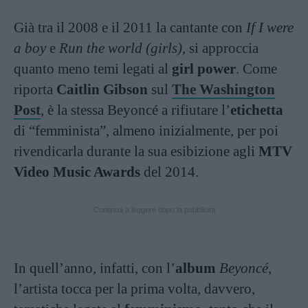
Già tra il 2008 e il 2011 la cantante con
If I were
a boy
e
Run the world (girls)
, si approccia
quanto meno temi legati al
girl power
. Come
riporta
Caitlin Gibson
sul
The Washington
Post
, è la stessa Beyoncé a rifiutare l’
etichetta
di “femminista”, almeno inizialmente, per poi
rivendicarla durante la sua esibizione agli
MTV
Video Music Awards
del 2014.
Continua a leggere dopo la pubblicità
In quell’anno, infatti, con l’
album
Beyoncé
,
l’artista tocca per la prima volta, davvero,