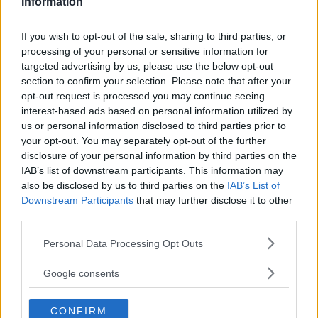
Information
If you wish to opt-out of the sale, sharing to third parties, or
processing of your personal or sensitive information for
targeted advertising by us, please use the below opt-out
section to confirm your selection. Please note that after your
opt-out request is processed you may continue seeing
interest-based ads based on personal information utilized by
us or personal information disclosed to third parties prior to
your opt-out. You may separately opt-out of the further
disclosure of your personal information by third parties on the
IAB’s list of downstream participants. This information may
also be disclosed by us to third parties on the
IAB’s List of
Vi Raccomandiamo...
Downstream Participants
that may further disclose it to other
third parties.
Bianca Balti: "Mi drogavo, mia figlia
scelse di vivere con il padre"
Please note that this website/app uses one or more Google
Personal Data Processing Opt Outs
services and may gather and store information including but
not limited to your visit or usage behaviour. You may click to
Google consents
Continua a leggere dopo la pubblicità
grant or deny consent to Google and its third-party tags to
use your data for below specified purposes in below Google
CONFIRM
consent section.