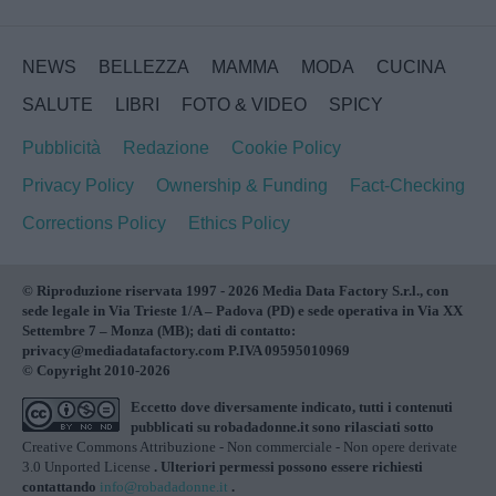
NEWS
BELLEZZA
MAMMA
MODA
CUCINA
SALUTE
LIBRI
FOTO & VIDEO
SPICY
Pubblicità
Redazione
Cookie Policy
Privacy Policy
Ownership & Funding
Fact-Checking
Corrections Policy
Ethics Policy
© Riproduzione riservata 1997 - 2026 Media Data Factory S.r.l., con
sede legale in Via Trieste 1/A – Padova (PD) e sede operativa in Via XX
Settembre 7 – Monza (MB); dati di contatto:
privacy@mediadatafactory.com P.IVA 09595010969
© Copyright 2010-2026
Eccetto dove diversamente indicato, tutti i contenuti
pubblicati su
robadadonne.it
sono rilasciati sotto
Creative Commons Attribuzione - Non commerciale - Non opere derivate
3.0 Unported License
. Ulteriori permessi possono essere richiesti
contattando
info@robadadonne.it
.