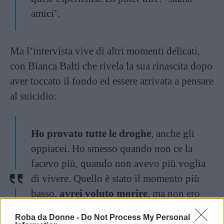
amici’.
Ma l’intervista vive di altri momenti delicati,
con Bianca Balti che rivela la sua rinascita dopo
aver toccato il fondo ed essere arrivata a pensare
al suicidio:
Ho provato tutte le droghe
, anche gli
oppiacei. Ho smesso quando non ce la
facevo più, quando non avevo più voglia
di vivere. Quello è stato il momento più
basso,
avrei voluto morire
, ma non ero
abbastanza coraggiosa per togliermi la
Roba da Donne -
Do Not Process My Personal
vita, allora ho detto: ‘proviamoci’.