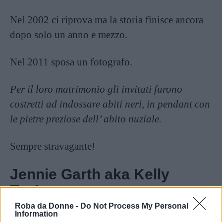
Nel 2002 ci riprova ma la storia finisce ancora
dopo solo un anno e mezzo.
Nel 2011 sposa un fotografo.
Per il loro matrimonio gli invitati furono
costretti ad indossare abiti neri, in pendant con
le pietre preziose dell’ abito nuziale.
Sempre stravagante!
Jennie Garth aka Kelly
Taylor
Roba da Donne -
Do Not Process My Personal
Information