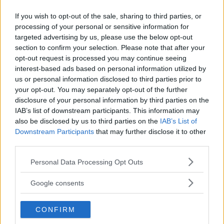
If you wish to opt-out of the sale, sharing to third parties, or
processing of your personal or sensitive information for
targeted advertising by us, please use the below opt-out
section to confirm your selection. Please note that after your
opt-out request is processed you may continue seeing
interest-based ads based on personal information utilized by
us or personal information disclosed to third parties prior to
your opt-out. You may separately opt-out of the further
disclosure of your personal information by third parties on the
IAB’s list of downstream participants. This information may
Continua a leggere dopo la pubblicità
also be disclosed by us to third parties on the
IAB’s List of
Downstream Participants
that may further disclose it to other
third parties.
Con la fine di Beverly Hills, Jennie ha
Please note that this website/app uses one or more Google
Personal Data Processing Opt Outs
interpretato numerosi film per la tv americana.
services and may gather and store information including but
not limited to your visit or usage behaviour. You may click to
Nel 2010 è apparsa nella serie televisiva 90201,
Google consents
grant or deny consent to Google and its third-party tags to
insieme alla Doherty, per re-interpretare se
use your data for below specified purposes in below Google
CONFIRM
stessa.
consent section.