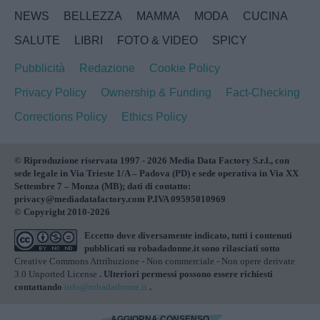
NEWS
BELLEZZA
MAMMA
MODA
CUCINA
SALUTE
LIBRI
FOTO & VIDEO
SPICY
Pubblicità
Redazione
Cookie Policy
Privacy Policy
Ownership & Funding
Fact-Checking
Corrections Policy
Ethics Policy
© Riproduzione riservata 1997 - 2026 Media Data Factory S.r.l., con
sede legale in Via Trieste 1/A – Padova (PD) e sede operativa in Via XX
Settembre 7 – Monza (MB); dati di contatto:
privacy@mediadatafactory.com P.IVA 09595010969
© Copyright 2010-2026
Eccetto dove diversamente indicato, tutti i contenuti
pubblicati su
robadadonne.it
sono rilasciati sotto
Creative Commons Attribuzione - Non commerciale - Non opere derivate
3.0 Unported License
. Ulteriori permessi possono essere richiesti
contattando
info@robadadonne.it
.
AGGIORNA CONSENSO