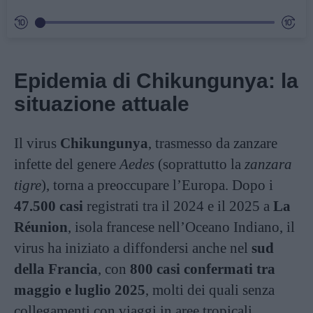
Epidemia di Chikungunya: la
situazione attuale
Il virus
Chikungunya
, trasmesso da zanzare
infette del genere
Aedes
(soprattutto la
zanzara
tigre
), torna a preoccupare l’Europa. Dopo i
47.500 casi
registrati tra il 2024 e il 2025 a
La
Réunion
, isola francese nell’Oceano Indiano, il
virus ha iniziato a diffondersi anche nel
sud
della Francia
, con
800 casi confermati tra
maggio e luglio 2025
, molti dei quali senza
collegamenti con viaggi in aree tropicali.