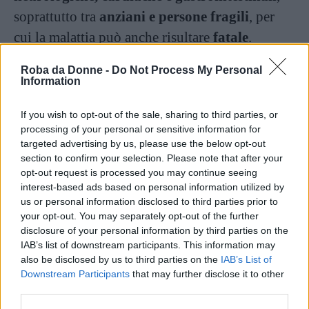
soprattutto tra
anziani e persone fragili
, per
cui la malattia può anche risultare
fatale
.
Roba da Donne -
Do Not Process My Personal
Virus Chikungunya:
Information
diagnosi, cure e vaccini
If you wish to opt-out of the sale, sharing to third parties, or
processing of your personal or sensitive information for
La diagnosi si effettua con
test sierologici o
targeted advertising by us, please use the below opt-out
molecolari
su campioni di sangue. Non esiste
section to confirm your selection. Please note that after your
opt-out request is processed you may continue seeing
una terapia antivirale specifica: le cure sono
interest-based ads based on personal information utilized by
sintomatiche
. Attualmente
non esiste un
us or personal information disclosed to third parties prior to
your opt-out. You may separately opt-out of the further
vaccino approvato in Europa
, ma uno è stato
disclosure of your personal information by third parties on the
recentemente autorizzato negli Stati Uniti
,
IAB’s list of downstream participants. This information may
primo al mondo contro questa infezione.
also be disclosed by us to third parties on the
IAB’s List of
Downstream Participants
that may further disclose it to other
third parties.
La trasmissione: attenzione