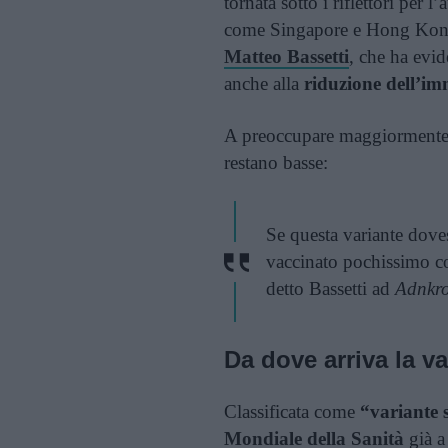
tornata sotto i riflettori per 
come Singapore e Hong Kong. 
Matteo Bassetti
, che ha evid
anche alla
riduzione dell’im
A preoccupare maggiormente s
restano basse:
Se questa variante doves
vaccinato pochissimo co
detto Bassetti ad
Adnkr
Da dove arriva la v
Classificata come
“variante 
Mondiale della Sanità
già a