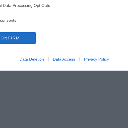
l Data Processing Opt Outs
me:
consents
CONFIRM
Data Deletion
Data Access
Privacy Policy