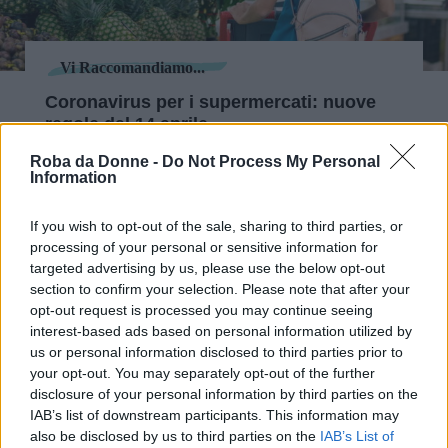
Vi Raccomandiamo...
Coronavirus per i supermercati: nuove
regole dal 14 aprile
Roba da Donne -
Do Not Process My Personal
Ma con la riapertura delle aziende e tutte le
Information
attività, si rischia una nuova nuova ondata di
If you wish to opt-out of the sale, sharing to third parties, or
contagi? Burioni ha affermato: “
Impossibile
processing of your personal or sensitive information for
fare previsioni. Non conosciamo ancora bene
targeted advertising by us, please use the below opt-out
section to confirm your selection. Please note that after your
questo virus, è arrivato tra noi tre mesi fa. Non
opt-out request is processed you may continue seeing
sappiamo neanche se con la bella stagione il
interest-based ads based on personal information utilized by
Coronavirus si trasmetta meno: tutti i patogeni
us or personal information disclosed to third parties prior to
your opt-out. You may separately opt-out of the further
respiratori fanno così
“.
disclosure of your personal information by third parties on the
IAB’s list of downstream participants. This information may
also be disclosed by us to third parties on the
IAB’s List of
Continua a leggere dopo la pubblicità