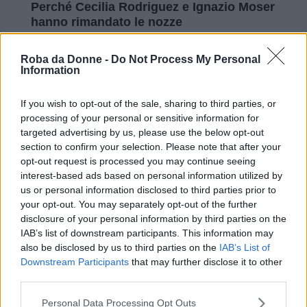
Perché Cecilia Rodriguez e Ignazio Moser
hanno rimandato le nozze
Cecilia Rodriguez e Ignazio Moser hanno
Roba da Donne -
Do Not Process My Personal
Information
deciso di sposarsi tra le colline della
campagna
toscana
con 200 invitati accuratamente scelti. Il
If you wish to opt-out of the sale, sharing to third parties, or
testimone
di Cecilia Rodriguez sarà suo fratello
processing of your personal or sensitive information for
targeted advertising by us, please use the below opt-out
Jeremias Rodriguez
, mentre la sorella
Belen
section to confirm your selection. Please note that after your
Rodriguez
sarà la sua damigella d’onore
.
opt-out request is processed you may continue seeing
interest-based ads based on personal information utilized by
us or personal information disclosed to third parties prior to
Continua a leggere dopo la pubblicità
your opt-out. You may separately opt-out of the further
disclosure of your personal information by third parties on the
IAB’s list of downstream participants. This information may
also be disclosed by us to third parties on the
IAB’s List of
Il 20 maggio l’influencer ha condiviso sui
Downstream Participants
that may further disclose it to other
social la
scelta degli abiti per i suoi nipotini
,
third parties.
Santiago e Luna Marì, i figli di Belen
Please note that this website/app uses one or more Google
Personal Data Processing Opt Outs