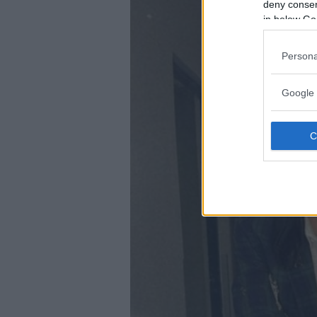
deny consent
in below Go
Persona
Google 