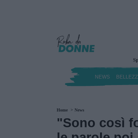
Sp
NEWS
BELLEZ
Home
News
"Sono così f
le parole po