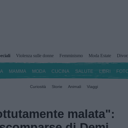
eciali
Violenza sulle donne
Femminismo
Moda Estate
Divor
ZA
MAMMA
MODA
CUCINA
SALUTE
LIBRI
FOTO
Curiosità
Storie
Animali
Viaggi
ottutamente malata":
i scomparse di Demi