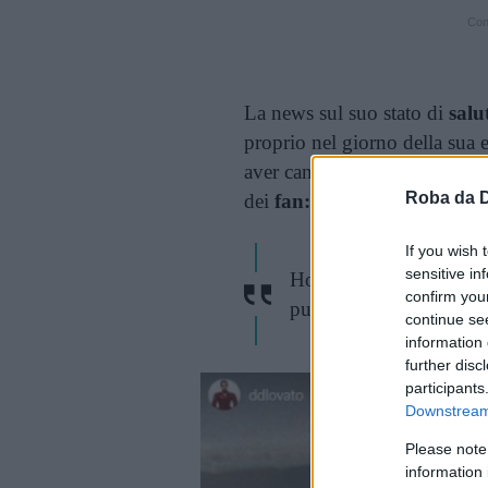
Cont
La news sul suo stato di
salu
proprio nel giorno della sua 
aver cancellato la storia ne ha
Roba da 
dei
fan:
“Avrò bisogno di tut
If you wish 
sensitive in
Ho a malapena voce. Sta
confirm you
pubblico. Per favore, ca
continue se
information 
further disc
participants
Downstream 
Please note
information 