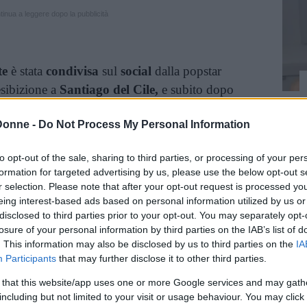
inua a leggere dopo la pubblicità
te
è stata
condivisa
sul
social
dalla popstar
esibizione a
Santiago del Cile,
e subito dopo
 aggiunto delle altre in cui chiedeva il
sostegno
Donne -
Do Not Process My Personal Information
to il vostro aiuto”
, e
ancora:
to opt-out of the sale, sharing to third parties, or processing of your per
formation for targeted advertising by us, please use the below opt-out s
sera punterò spesso il microfono verso il
r selection. Please note that after your opt-out request is processed y
ntate per me.
eing interest-based ads based on personal information utilized by us or
disclosed to third parties prior to your opt-out. You may separately opt-
losure of your personal information by third parties on the IAB’s list of
. This information may also be disclosed by us to third parties on the
IA
Participants
that may further disclose it to other third parties.
 that this website/app uses one or more Google services and may gath
including but not limited to your visit or usage behaviour. You may click 