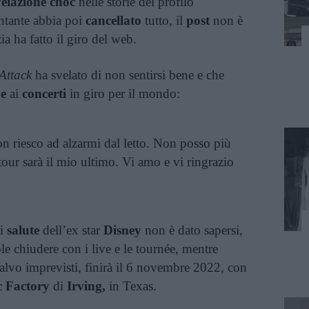
velazione choc
nelle storie del profilo
ntante abbia poi
cancellato
tutto, il
post
non è
ia ha fatto il giro del web.
Attack
ha svelato di non sentirsi bene e che
ne
ai
concerti
in giro per il mondo:
n riesco ad alzarmi dal letto. Non posso più
our sarà il mio ultimo. Vi amo e vi ringrazio
i
salute
dell’ex star
Disney
non è dato sapersi,
le chiudere con i live e le tournée, mentre
salvo imprevisti, finirà il 6 novembre 2022, con
 Factory
di
Irving,
in Texas.