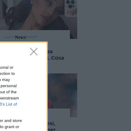
News
Ariana Grande si
prenderà una pausa
dalla vita pubblica. Cosa
sappiamo
sonal or
ection to
ou may
 personal
out of the
 downstream
B’s List of
News
er and store
Morto Franco Baresi,
to grant or
per sempre il "Kaiser