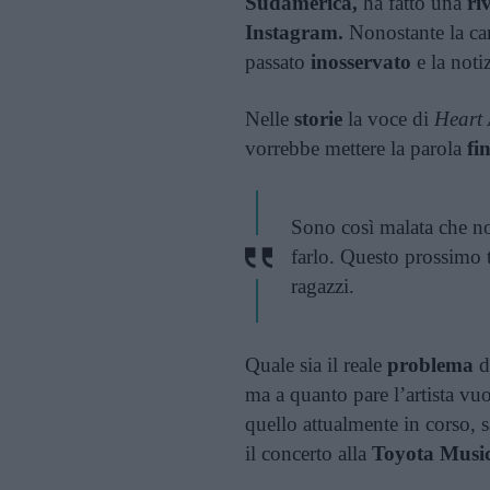
Sudamerica,
ha fatto una
ri
Instagram.
Nonostante la ca
passato
inosservato
e la notiz
Nelle
storie
la voce di
Heart 
vorrebbe mettere la parola
fi
Sono così malata che no
farlo. Questo prossimo t
ragazzi.
Quale sia il reale
problema
d
ma a quanto pare l’artista vuo
quello attualmente in corso, 
il concerto alla
Toyota Music