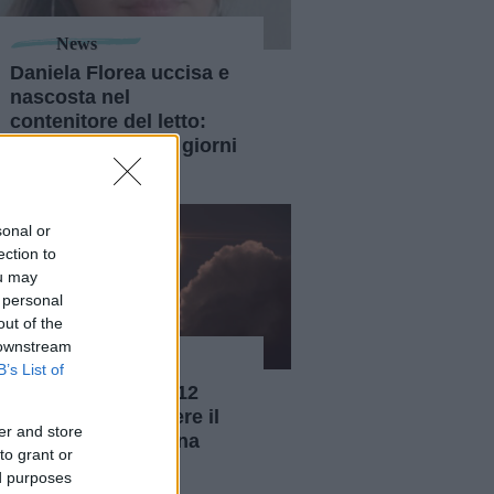
News
Daniela Florea uccisa e
nascosta nel
contenitore del letto:
arrestato dopo 20 giorni
l'ex compagno
sonal or
ection to
ou may
 personal
out of the
 downstream
News
B’s List of
Eclissi solare del 12
agosto: dove vedere il
er and store
fenomeno che torna
to grant or
dopo 27 anni
ed purposes