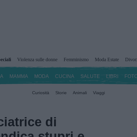
eciali
Violenza sulle donne
Femminismo
Moda Estate
Divor
ZA
MAMMA
MODA
CUCINA
SALUTE
LIBRI
FOTO
Curiosità
Storie
Animali
Viaggi
iatrice di
endica stupri e