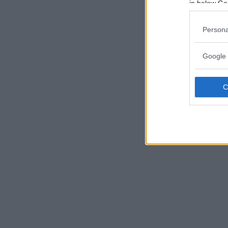
in below Go
Persona
Google 