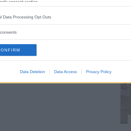
ogle consent section.
l Data Processing Opt Outs
consents
CONFIRM
Data Deletion
Data Access
Privacy Policy