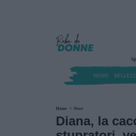
Sp
NEWS
BELLEZ
Home
News
Diana, la cacc
stupratori, v