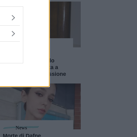
News
Belén Rodriguez
racconta di come lo
yoga l'abbia aiutata a
superare la depressione
News
Morte di Dafne