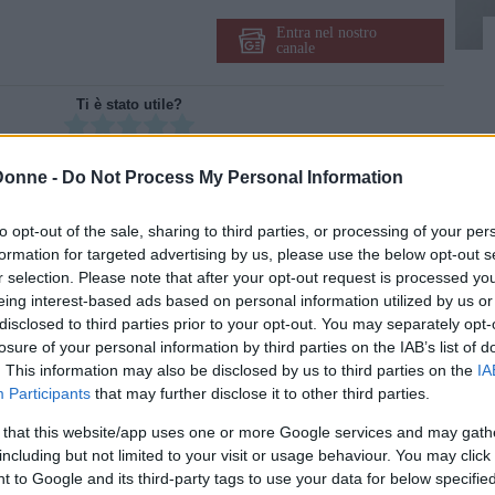
Entra nel nostro
canale
Ti è stato utile?
Rate this item:
Non ci sono ancora voti.
Donne -
Do Not Process My Personal Information
SUBMIT RATING
to opt-out of the sale, sharing to third parties, or processing of your per
Condividi su
Facebook
formation for targeted advertising by us, please use the below opt-out s
r selection. Please note that after your opt-out request is processed y
eing interest-based ads based on personal information utilized by us or
disclosed to third parties prior to your opt-out. You may separately opt-
losure of your personal information by third parties on the IAB’s list of
'onda, non mi sfugge nemmeno uno
. This information may also be disclosed by us to third parties on the
IA
, scottanti e incredibili passano
Suggerisci una correzione
Participants
that may further disclose it to other third parties.
 that this website/app uses one or more Google services and may gath
including but not limited to your visit or usage behaviour. You may click 
 to Google and its third-party tags to use your data for below specifi