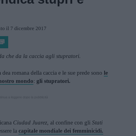
to il 7 dicembre 2017
a che da la caccia agli stupratori.
a dea romana della caccia e le sue prede sono
le
l nostro mondo
:
gli stupratori.
inua a leggere dopo la pubblicità
ssicana
Ciudad Juarez
, al confine con gli
Stati
essere la
capitale mondiale dei femminicidi.