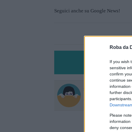
Seguici anche su Google News!
Roba da 
If you wish 
sensitive in
confirm you
continue se
Martina Fadani
information 
further disc
Sempre sulla cresta dell
participants
scoop: le notizie più buffe
prima da me!
Downstream 
Please note
information 
deny consent