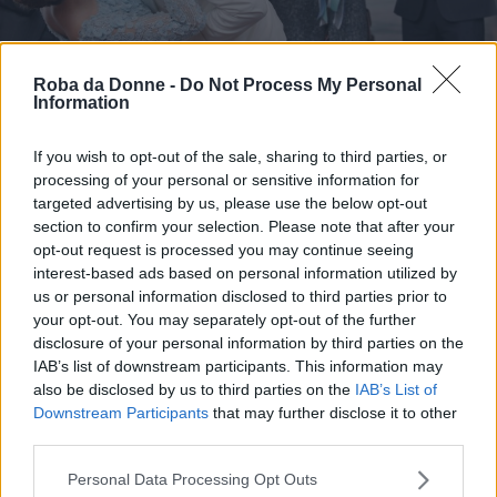
(foto:Web)
Roba da Donne -
Do Not Process My Personal
Information
Forse il finale più brutto di sempre.
Davvero
GG è sempre stato Dan?!
If you wish to opt-out of the sale, sharing to third parties, or
processing of your personal or sensitive information for
targeted advertising by us, please use the below opt-out
Continua a leggere dopo la pubblicità
section to confirm your selection. Please note that after your
opt-out request is processed you may continue seeing
interest-based ads based on personal information utilized by
us or personal information disclosed to third parties prior to
Ma come è possibile? Cercano di dare qualche
your opt-out. You may separately opt-out of the further
disclosure of your personal information by third parties on the
risposta ma si vede che è stato chiuso di fretta,
IAB’s list of downstream participants. This information may
colpa del calo di ascolti dopo la terza stagione.
also be disclosed by us to third parties on the
IAB’s List of
Downstream Participants
that may further disclose it to other
third parties.
Scelte di sceneggiatura spesso di cattivo gusto,
come la corsa in auto di Chuck & Blair
, per
Please note that this website/app uses one or more Google
Personal Data Processing Opt Outs