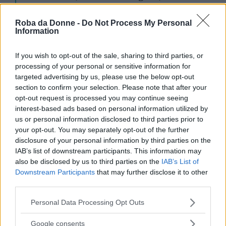
ragazzino. E ricordo bene che il parroco
Roba da Donne -
Do Not Process My Personal
ci diceva di coprirci. Il principio è lo
Information
stesso: il ritratto di Hina che c’era sulla
sua tomba non era rispettoso».
If you wish to opt-out of the sale, sharing to third parties, or
processing of your personal or sensitive information for
targeted advertising by us, please use the below opt-out
section to confirm your selection. Please note that after your
opt-out request is processed you may continue seeing
interest-based ads based on personal information utilized by
us or personal information disclosed to third parties prior to
your opt-out. You may separately opt-out of the further
disclosure of your personal information by third parties on the
IAB’s list of downstream participants. This information may
also be disclosed by us to third parties on the
IAB’s List of
Downstream Participants
that may further disclose it to other
third parties.
Vi Raccomandiamo...
Please note that this website/app uses one or more Google
Personal Data Processing Opt Outs
services and may gather and store information including but
Hina Saleem e Sana Cheema, ragazze
not limited to your visit or usage behaviour. You may click to
Google consents
uccise per aver detto "no" al matrimonio