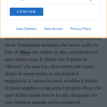
grant or deny consent to Google and its third-party tags to
combinato
use your data for below specified purposes in below Google
CONFIRM
consent section.
Continua a leggere dopo la pubblicità
Data Deletion
Data Access
Privacy Policy
La tomba era stata realizzata la scorsa primavera
da un benefattore anonimo che aveva scelto la
foto di
Hina
che vedete in alto, sorridente con
una canotta rosa. È chiaro che il grado di
“decoro” che una foto deve tenere per essere
degna di essere posta su una lapide è
soggettivo. L’unica che però avrebbe il diritto
di poter scegliere a riguardo è proprio Hina, che
quel diritto ormai non lo ha più, strappato via
con violenza quando aveva tentato di