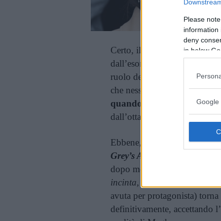
Downstream 
Please note
information 
deny consent
Certo, il vuoto lasciato da Me
in below Go
dall’esordio, nel 2011, sembra
ruolo della giovane assisten
Persona
che nessuna l’avrebbe mai pot
Google 
quando non abbiamo saputo
dall’ottava stagione della seri
Ebbene, a entrare a far parte
Grey’s Anatomy
, Katherine 
dopo molti ruoli importanti a
incinta, 27 volte in bianco, 
avuta per protagonista) torna
definitivamente, accettando l