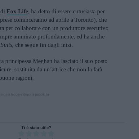
 di
Fox Life
, ha detto di essere entusiasta per
iprese cominceranno ad aprile a Toronto), che
tta per collaborare con un produttore esecutivo
empre ammirato profondamente, ed ha anche
i
Suits
, che segue fin dagli inizi.
ra principessa Meghan ha lasciato il suo posto
cure, sostituita da un’attrice che non la farà
buone ragioni.
inua a leggere dopo la pubblicità
Ti è stato utile?
Rate this item: