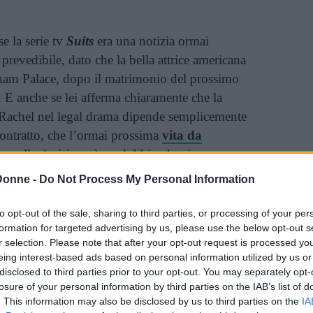
se la serie tv
Suits
era una notizia ormai
 prevedibile, dato che la bella attrice americana
ngham Palace, dopo il matrimonio del prossimo
 E anche se lei afferma chiaramente che la
ù Rachel nel legal drama dipende semplicemente
contratto, che l’ormai prossima
vita da
to sulla decisione è un dubbio che rimane
Donne -
Do Not Process My Personal Information
inua a leggere dopo la pubblicità
to opt-out of the sale, sharing to third parties, or processing of your per
formation for targeted advertising by us, please use the below opt-out s
r selection. Please note that after your opt-out request is processed y
eing interest-based ads based on personal information utilized by us or
disclosed to third parties prior to your opt-out. You may separately opt-
losure of your personal information by third parties on the IAB’s list of
Vi raccomandiamo...
. This information may also be disclosed by us to third parties on the
IA