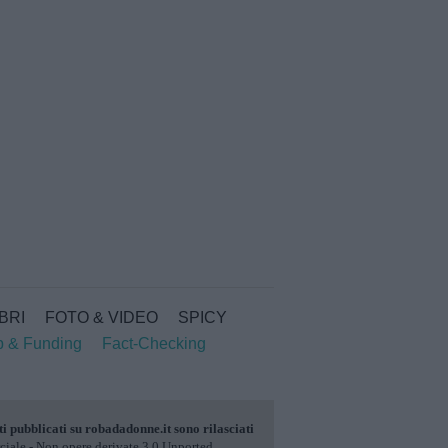
IBRI
FOTO & VIDEO
SPICY
p & Funding
Fact-Checking
ti pubblicati su
robadadonne.it
sono rilasciati
ale - Non opere derivate 3.0 Unported