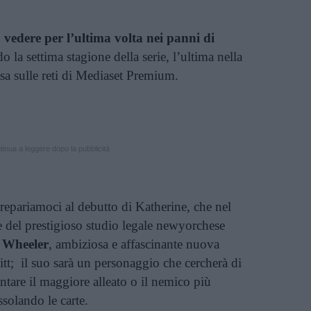
vedere per l’ultima volta nei panni di
o la settima stagione della serie, l’ultima nella
ssa sulle reti di Mediaset Premium.
inua a leggere dopo la pubblicità
repariamoci al debutto di Katherine, che nel
ie del prestigioso studio legale newyorchese
Wheeler
, ambiziosa e affascinante nuova
itt; il suo sarà un personaggio che cercherà di
entare il maggiore alleato o il nemico più
solando le carte.