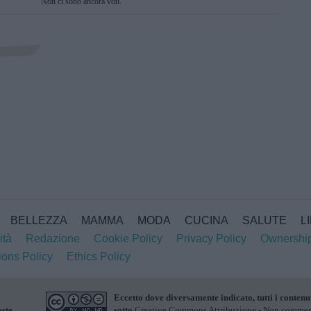
Non ci sono ancora voti.
SUBMIT RATING
BELLEZZA
MAMMA
MODA
CUCINA
SALUTE
L
ità
Redazione
Cookie Policy
Privacy Policy
Ownershi
ions Policy
Ethics Policy
Eccetto dove diversamente indicato, tutti i contenu
este
sotto
Creative Commons Attribuzione - Non commerci