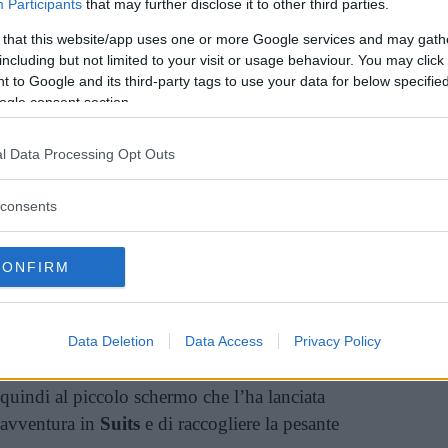
Perché Meghan Markle ha chiuso tutti
Participants
that may further disclose it to other third parties.
i suoi profili social?
 that this website/app uses one or more Google services and may gath
including but not limited to your visit or usage behaviour. You may click 
 to Google and its third-party tags to use your data for below specifi
ghan nella serie di cui è stata protagonista
ogle consent section.
 incolmabile, lei era davvero perfetta per il
te legale Rachel Zane, e sinceramente pensavamo
l Data Processing Opt Outs
uta sostituire nei nostri cuori…
Almeno fino a
consents
 chi andrà a prendere il suo posto,
a partire
e.
CONFIRM
 del cast sarà nientemeno che
la ex Izzie di
Heigl
. La bionda amatissima dal pubblico,
l cinema in film di grande successo (
Molto
Data Deletion
Data Access
Privacy Policy
La dura verità
sono alcuni dei titoli che l’hanno
 quindi al piccolo schermo che l’ha lanciata
’avventura in
Suits
e di raccogliere la pesante