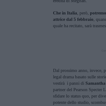
eredità di Meghan.
Che in Italia
, però,
potremo 
attrice dal 5 febbraio
, quand
quale ha recitato, sarà trasme
Cont
Dal prossimo anno, invece, p
legal drama basato sulle stor
vestirà i panni di
Samantha 
partner del Pearson Specter L
sfidare lo status quo, per div
potente dello studio, scombus