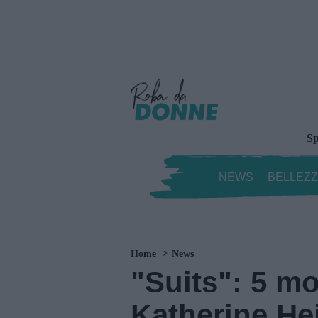
Sp
NEWS
BELLEZ
Home
News
"Suits": 5 mo
Katherine Hei