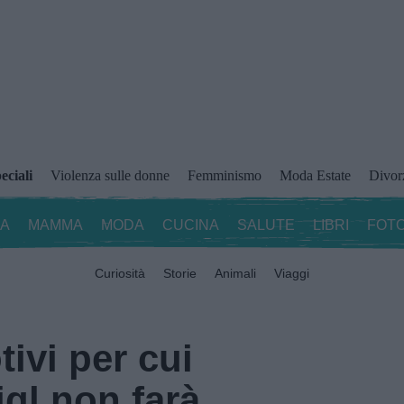
eciali
Violenza sulle donne
Femminismo
Moda Estate
Divor
ZA
MAMMA
MODA
CUCINA
SALUTE
LIBRI
FOTO
Curiosità
Storie
Animali
Viaggi
tivi per cui
gl non farà