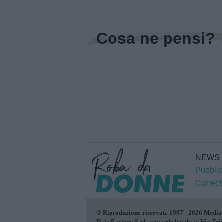
Cosa ne pensi?
NEWS
Pubblic
Correct
© Riproduzione riservata 1997 - 2026 Media
Data Factory S.r.l., con sede legale in Via Tri