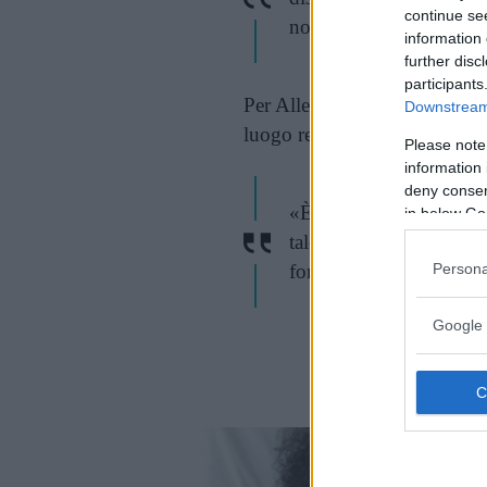
continue se
nonostante dolore e pau
information 
further disc
participants
Per Allevi anche l’ospedale, 
Downstream 
luogo respingente:
Please note
information 
deny consent
«È la mia seconda casa. T
in below Go
talento dei medici, la g
forza».
Persona
Google 
Cont