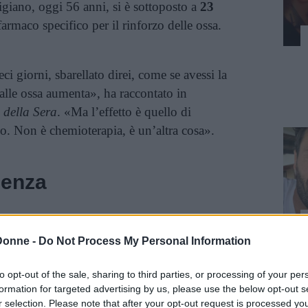
giano, oggi 56 anni, si è sottoposto a
23
armaco specifico per il rinforzo delle ossa.
ci giorni, sbarellato direi, come se avessi la
alle ossa aumenta», ha raccontato in
 della Sera
. «Ma l’effetto è quello di
seo. Non è chemioterapia, è un’altra cosa».
lienza
a del percorso, ma sceglie di affrontarlo con un
Donne -
Do Not Process My Personal Information
to opt-out of the sale, sharing to third parties, or processing of your per
mbia la vita, hai due possibilità: cedere alla
formation for targeted advertising by us, please use the below opt-out s
r selection. Please note that after your opt-out request is processed y
tutto e guardare alla vita col sorriso,