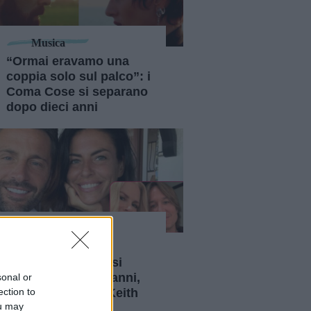
Musica
“Ormai eravamo una
coppia solo sul palco”: i
Coma Cose si separano
dopo dieci anni
Spettacolo
Filippo Bisciglia e
Pamela Camassa si
lasciano dopo 17 anni,
sonal or
ection to
Nicole Kidman e Keith
ou may
Urban dopo 19