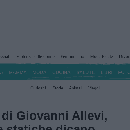
eciali
Violenza sulle donne
Femminismo
Moda Estate
Divor
ZA
MAMMA
MODA
CUCINA
SALUTE
LIBRI
FOTO
Curiosità
Storie
Animali
Viaggi
di Giovanni Allevi,
e statiche dicano