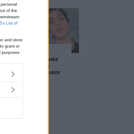
 personal
out of the
 downstream
B’s List of
er and store
to grant or
Gossip
ed purposes
Tananai e Camihawke
stanno insieme: la
conferma della creator