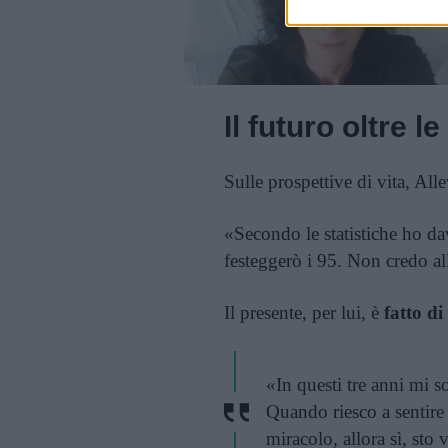
Il futuro oltre le
Sulle prospettive di vita, Alle
«Secondo le statistiche ho d
festeggerò i 95. Non credo all
Il presente, per lui, è
fatto di
«In questi tre anni mi s
Quando riesco a sentire
miracolo, allora sì, sto