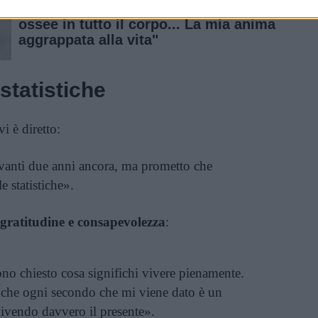
Giovanni Allevi: "Avevo metastasi
ossee in tutto il corpo... La mia anima
aggrappata alla vita"
 statistiche
vi è diretto:
avanti due anni ancora, ma prometto che
e statistiche».
 gratitudine e consapevolezza
:
ono chiesto cosa significhi vivere pienamente.
 che ogni secondo che mi viene dato è un
 vivendo davvero il presente».