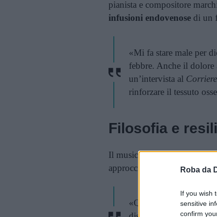
pianista e compositore marchi
infusioni endovenose
di un f
«Mi fa stare male per die
febbre. Anche il dolore 
un’intervista al
Corriere
rinforzare il tessuto os
Filosofia e resi
Il musicista non nega la fatic
approccio filosofico:
Roba da 
If you wish 
«Quando la malattia ti ca
sensitive in
confirm you
disperazione o resettare 