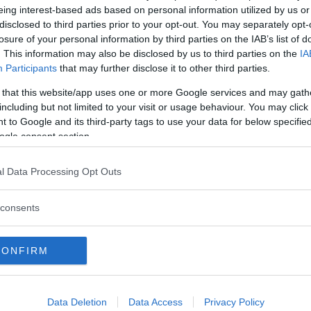
eing interest-based ads based on personal information utilized by us or
ra. Io ho scelto questa seconda strada».
disclosed to third parties prior to your opt-out. You may separately opt-
losure of your personal information by third parties on the IAB’s list of
. This information may also be disclosed by us to third parties on the
IA
che ormai frequenta a lungo, non è più un
Participants
that may further disclose it to other third parties.
 that this website/app uses one or more Google services and may gath
including but not limited to your visit or usage behaviour. You may click 
 to Google and its third-party tags to use your data for below specifi
i accorgi che lì ti salvano la vita. Trovo il
ogle consent section.
rande professionalità del personale e tanta
l Data Processing Opt Outs
consents
inua a leggere dopo la pubblicità
CONFIRM
Vi raccomandiamo...
Data Deletion
Data Access
Privacy Policy