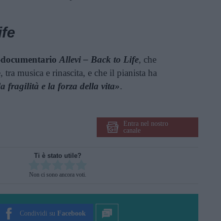
ife
-documentario
Allevi – Back to Life
, che
, tra musica e rinascita, e che il pianista ha
 fragilità e la forza della vita»
.
Entra nel nostro
canale
Ti è stato utile?
Rate this item:
Non ci sono ancora voti.
SUBMIT RATING
Condividi su
Facebook