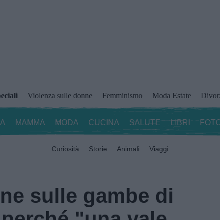
eciali
Violenza sulle donne
Femminismo
Moda Estate
Divor
ZA
MAMMA
MODA
CUCINA
SALUTE
LIBRI
FOTO
Curiosità
Storie
Animali
Viaggi
one sulle gambe di
 perché "una vale