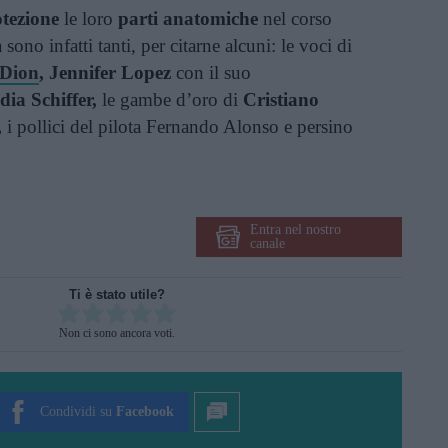
tezione
le loro
parti anatomiche
nel corso
 sono infatti tanti, per citarne alcuni: le voci di
 Dion
, Jennifer Lopez
con il suo
dia Schiffer,
le gambe d’oro di
Cristiano
,
i pollici del pilota Fernando Alonso e persino
Entra nel nostro
canale
Ti è stato utile?
Rate this item:
Non ci sono ancora voti.
SUBMIT RATING
Condividi su
Facebook