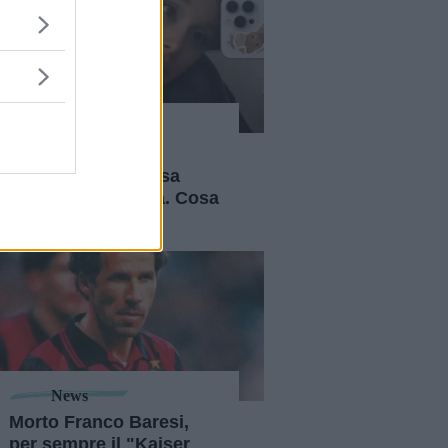
News
Ariana Grande si
prenderà una pausa
dalla vita pubblica. Cosa
sappiamo
News
Morto Franco Baresi,
per sempre il "Kaiser