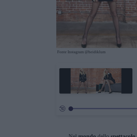
Fonte Instagram @heidiklum
Nel
mondo
dello
spettacolo,