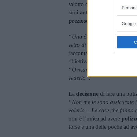
salotto del talk show di
Ellen
Persona
suoi
arti inferiori
valgono
d
prezioso
del sinistro.
Google 
“Una è più costosa dell’alt
vetro di un bicchiere rotto e 
raccontato la modella 48enne 
obiettivamente apparivano p
“Ovviamente adesso ho messo
vederlo”.
La
decisione
di fare una poli
“Non me le sono assicurate 
volerlo… Le cose che fanno a
non è l’unica ad avere
polizz
forse è una delle poche ad a