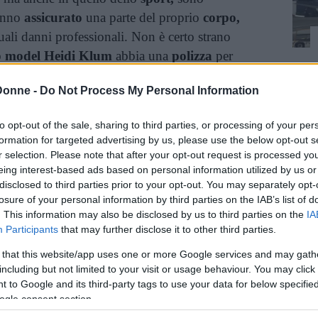
hanno
assicurato
una parte del proprio
corpo,
uali danni professionali. Non è certo strano
p model Heidi Klum
abbia una
polizza
per
Donne -
Do Not Process My Personal Information
to opt-out of the sale, sharing to third parties, or processing of your per
Vi raccomandiamo...
formation for targeted advertising by us, please use the below opt-out s
r selection. Please note that after your opt-out request is processed y
23 Vip che hanno Assicurato Una
eing interest-based ads based on personal information utilized by us or
Parte del Loro Corpo!
disclosed to third parties prior to your opt-out. You may separately opt-
losure of your personal information by third parties on the IAB’s list of
. This information may also be disclosed by us to third parties on the
IA
Participants
that may further disclose it to other third parties.
inua a leggere dopo la pubblicità
 that this website/app uses one or more Google services and may gath
including but not limited to your visit or usage behaviour. You may click 
 to Google and its third-party tags to use your data for below specifi
’assicurazione
della giudice di
America’s Got
ogle consent section.
mba sinistra
rispetto alla
destra.
Ospite nel