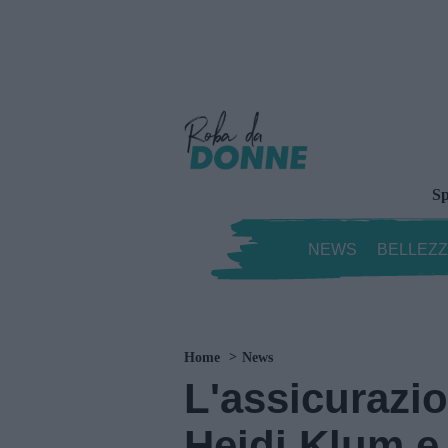
Sp
NEWS
BELLEZ
Home
News
L'assicurazi
Heidi Klum e