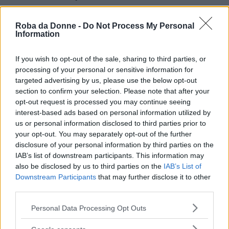
nello stesso momento, tenendoci per mano
come abbiamo fatto sempre nella nostra vita
“.
Roba da Donne -
Do Not Process My Personal
Information
Il
pensiero
dell’attore non può che fare
riflettere il pubblico, che può comprendere
If you wish to opt-out of the sale, sharing to third parties, or
meglio il momento difficile che l’85enne si
processing of your personal or sensitive information for
targeted advertising by us, please use the below opt-out
trova a vivere da tempo.
section to confirm your selection. Please note that after your
opt-out request is processed you may continue seeing
interest-based ads based on personal information utilized by
Continua a leggere dopo la pubblicità
us or personal information disclosed to third parties prior to
your opt-out. You may separately opt-out of the further
disclosure of your personal information by third parties on the
IAB’s list of downstream participants. This information may
Il
Pontefice
non ha lasciato cadere la
richiesta
also be disclosed by us to third parties on the
IAB’s List of
dell’artista pugliese, ma gli ha risposto, a
Downstream Participants
that may further disclose it to other
dimostrazione di come capisca bene il punto di
third parties.
vista dell’ex protagonista di
Un medico in
Please note that this website/app uses one or more Google
Personal Data Processing Opt Outs
services and may gather and store information including but
famiglia
: “
Il Papa mi ha detto che non ha il
not limited to your visit or usage behaviour. You may click to