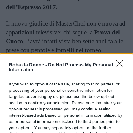
dell’Espresso 2017.
Il nuovo giudice di MasterChef non è nuova ad
apparizioni televisive: chi segue la
Prova del
Cuoco
, l’avrà infatti vista ben sette anni fa alle
prese con pentole e fornelli nel torneo
esordienti. Il risultato? La cuoca triestina,
Roba da Donne -
Do Not Process My Personal
ovviamente, vinse.
Information
Coinvolta in
un grave incidente
If you wish to opt-out of the sale, sharing to third parties, or
processing of your personal or sensitive information for
automobilistico
che la tenne lontana dai
targeted advertising by us, please use the below opt-out
fornelli per quasi un anno, Antonia per
section to confirm your selection. Please note that after your
opt-out request is processed you may continue seeing
rimettersi in piedi cominciò a darsi alle
interest-based ads based on personal information utilized by
camminate in campagna, dove scoprì
us or personal information disclosed to third parties prior to
l’importanza di fiori ed erbe spontanee per la
your opt-out. You may separately opt-out of the further