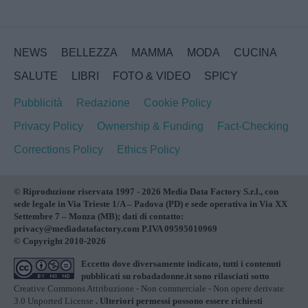
NEWS
BELLEZZA
MAMMA
MODA
CUCINA
SALUTE
LIBRI
FOTO & VIDEO
SPICY
Pubblicità
Redazione
Cookie Policy
Privacy Policy
Ownership & Funding
Fact-Checking
Corrections Policy
Ethics Policy
© Riproduzione riservata 1997 - 2026 Media Data Factory S.r.l., con
sede legale in Via Trieste 1/A – Padova (PD) e sede operativa in Via XX
Settembre 7 – Monza (MB); dati di contatto:
privacy@mediadatafactory.com P.IVA 09595010969
© Copyright 2010-2026
Eccetto dove diversamente indicato, tutti i contenuti
pubblicati su
robadadonne.it
sono rilasciati sotto
Creative Commons Attribuzione - Non commerciale - Non opere derivate
3.0 Unported License
. Ulteriori permessi possono essere richiesti