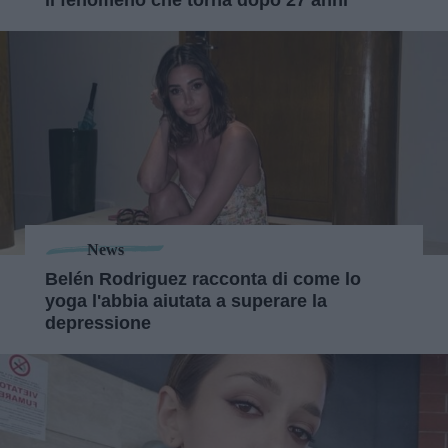
il fenomeno che torna dopo 27 anni
News
Belén Rodriguez racconta di come lo
yoga l'abbia aiutata a superare la
depressione