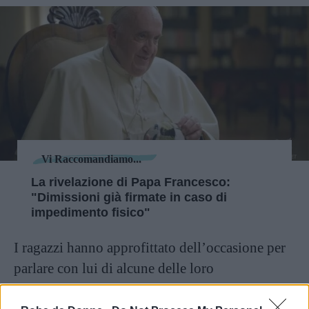
Vi Raccomandiamo...
La rivelazione di Papa Francesco:
"Dimissioni già firmate in caso di
impedimento fisico"
I ragazzi hanno approfittato dell’occasione per
parlare con lui di alcune delle loro
preoccupazioni quotidiane, ma non è mancato