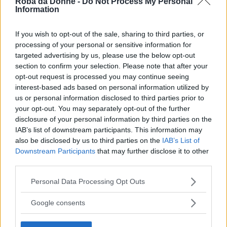
chi ha “osato” ed è arrivato addirittura a
Roba da Donne -
Do Not Process My Personal
Information
chiedergli quanto lui
guadagni
con il ruolo che
ricopre. Altri invece hanno voluto sapere da
If you wish to opt-out of the sale, sharing to third parties, or
lui se conosca il significato di
identità non
processing of your personal or sensitive information for
targeted advertising by us, please use the below opt-out
binaria
o se il fatto di essere femministi renda
section to confirm your selection. Please note that after your
meno cristiani.
opt-out request is processed you may continue seeing
interest-based ads based on personal information utilized by
us or personal information disclosed to third parties prior to
Continua a leggere dopo la pubblicità
your opt-out. You may separately opt-out of the further
disclosure of your personal information by third parties on the
IAB’s list of downstream participants. This information may
also be disclosed by us to third parties on the
IAB’s List of
Come già accaduto in passato, Francesco non ha
Downstream Participants
that may further disclose it to other
esitato a dire la sua anche su questioni che
third parties.
possono contribuire ad
allontanare i fedeli
Please note that this website/app uses one or more Google
Personal Data Processing Opt Outs
services and may gather and store information including but
dalla religione
, quali la pedofilia che ha
not limited to your visit or usage behaviour. You may click to
Google consents
coinvolto alcuni religiosi. E non sono mancati
grant or deny consent to Google and its third-party tags to
quesiti che hanno avuto per oggetto questioni
use your data for below specified purposes in below Google