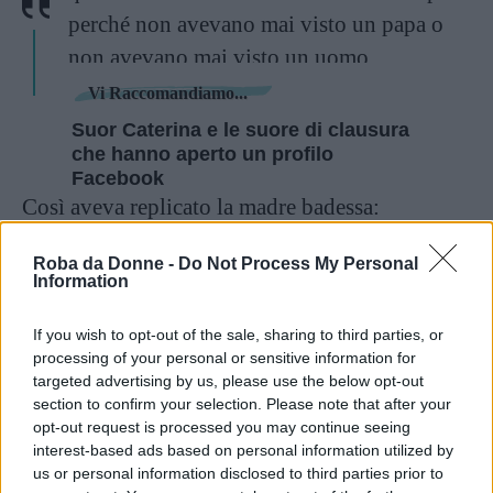
perché non avevano mai visto un papa o
non avevano mai visto un uomo.
Vi Raccomandiamo...
Suor Caterina e le suore di clausura
che hanno aperto un profilo
Facebook
Così aveva replicato la madre badessa:
Roba da Donne -
Do Not Process My Personal
Non sarebbe forse il caso, cara Luciana, di
Information
aggiornare il tuo manzoniano
If you wish to opt-out of the sale, sharing to third parties, or
immaginario delle monache di vita
processing of your personal or sensitive information for
contemplativa?
targeted advertising by us, please use the below opt-out
section to confirm your selection. Please note that after your
opt-out request is processed you may continue seeing
Un anno fa il monastero di Santa Clara di
interest-based ads based on personal information utilized by
Oristano, in Sardegna, ha pensato bene di
us or personal information disclosed to third parties prior to