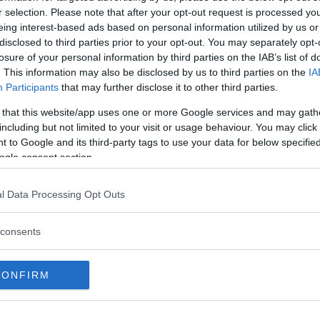
à sarà a brevissimo la prima ministra italiana e
r selection. Please note that after your opt-out request is processed y
eing interest-based ads based on personal information utilized by us or
a
coppia di fatto
: vivono a Roma, stanno
disclosed to third parties prior to your opt-out. You may separately opt-
o sposati e hanno una figlia di sette anni di
losure of your personal information by third parties on the IAB’s list of
. This information may also be disclosed by us to third parties on the
IA
Participants
that may further disclose it to other third parties.
no (1981), è un giornalista televisivo e autore
 that this website/app uses one or more Google services and may gath
a su
Mediaset
. Prima di dare inizio alla sua
including but not limited to your visit or usage behaviour. You may click 
 to Google and its third-party tags to use your data for below specifi
plomato al liceo scientifico di Monza e si è
ogle consent section.
ersità Cattolica di Milano. Ha esordito in
 avanti ha preso parte a programmi come
Quinta
l Data Processing Opt Outs
,
Stasera Italia
e
Studio Aperto
.
consents
sa molto e tende a essere piuttosto riservato. Più
ni a esprimersi pubblicamente su di lui, in più
CONFIRM
e “
un nemico in casa
“, in quanto a sua detta
a. Ospite in una puntata de
Il Testimone
di
Pif
,