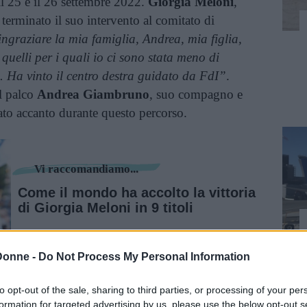
 il 25 e il 26 settembre 2022.
Giorgia Meloni
,
 terminato il suo intervento al comitato di
ingraziare la mia famiglia, Andrea, mia figlia,
quelli per i quali io ci sono stata meno di
. Ha vinto il centro destra guidato da FdI”
.
l palco
Andrea Giambruno
, suo compagno e
stato accanto durante questo percorso.
Vi raccomandiamo...
Come il mondo ha accolto la vittoria
di Giorgia Meloni in 9 titoli
Donne -
Do Not Process My Personal Information
inua a leggere dopo la pubblicità
to opt-out of the sale, sharing to third parties, or processing of your per
formation for targeted advertising by us, please use the below opt-out s