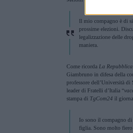
Il mio compagno è di si
prossime elezioni. Discu
legalizzazione delle dr
maniera.
Come ricorda
La Repubblica
Giambruno in difesa della com
professore dell’Università di
leader di Fratelli d’Italia “
vac
stampa di
TgCom24
il giorna
Io sono il compagno di
figlia. Sono molto fiero