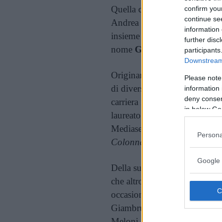
Quella che con ogni probabilit
confirm you
continue se
Andrea Giambruno sono un
information 
insieme da sette anni, non son
further disc
nome
Ginevra
.
participants
Downstream 
Originario di Milano, Giambru
Please note
di diversi programmi in ond
information 
deny consent
carriera in televisione si è di
in below Go
laureato in Filosofia all’univ
Mediaset nel 2009 e da lì in
Persona
Colonna
,
Matrix
,
Mattino 5
Google 
Della sua vita privata non si 
che altro è stata Giorgia Melo
occasioni affermando di aver
Giambruno sarebbe di sinistr
Meloni aveva dichiarato: