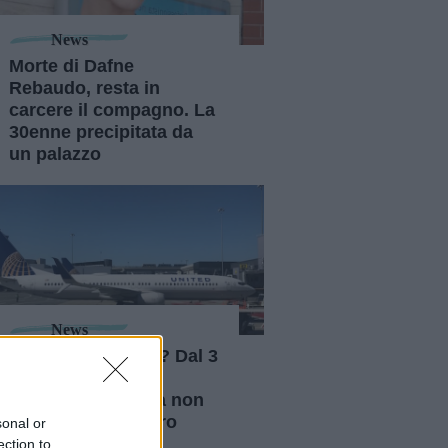
News
Morte di Dafne
Rebaudo, resta in
carcere il compagno. La
30enne precipitata da
un palazzo
News
Vacanze a rischio? Dal 3
agosto 2026 carta
d'identità cartacea non
vale più per l'estero
sonal or
ection to