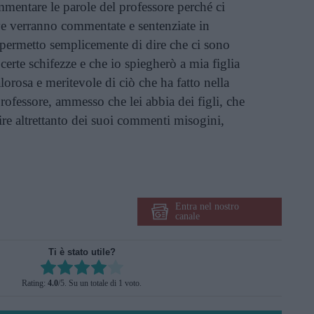
entare le parole del professore perché ci
ve verranno commentate e sentenziate in
 permetto semplicemente di dire che ci sono
erte schifezze e che io spiegherò a mia figlia
orosa e meritevole di ciò che ha fatto nella
rofessore, ammesso che lei abbia dei figli, che
dire altrettanto dei suoi commenti misogini,
Entra nel nostro
canale
Ti è stato utile?
Rate this item:
Rating:
4.0
/5. Su un totale di 1 voto.
SUBMIT RATING