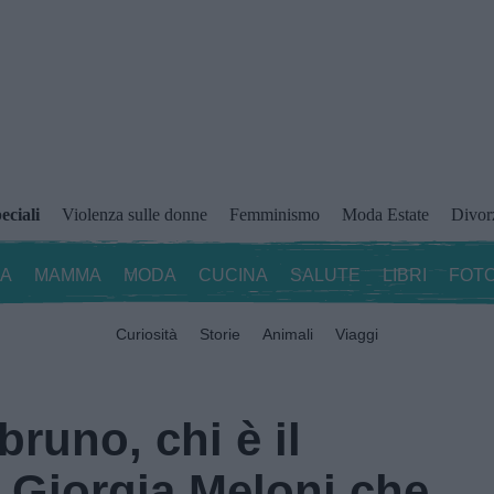
eciali
Violenza sulle donne
Femminismo
Moda Estate
Divor
ZA
MAMMA
MODA
CUCINA
SALUTE
LIBRI
FOTO
Curiosità
Storie
Animali
Viaggi
runo, chi è il
Giorgia Meloni che