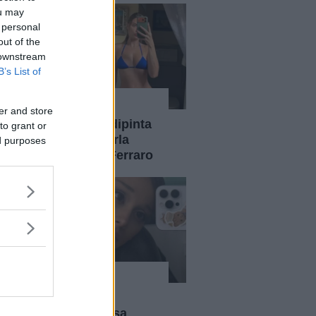
ou may
 personal
out of the
 downstream
B’s List of
News
er and store
Chiara Ferragni "dipinta
to grant or
come Satana". Parla
ed purposes
l'amica Veronica Ferraro
News
Ariana Grande si
prenderà una pausa