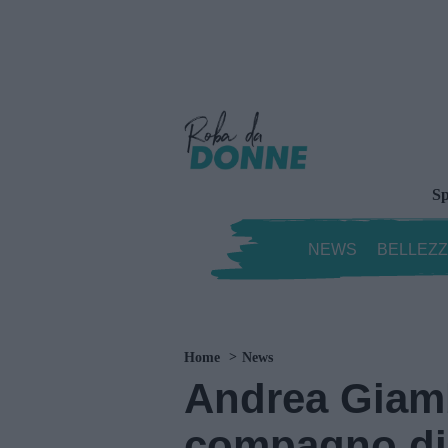
Sp
NEWS
BELLEZ
Home
News
Andrea Giamb
compagno di 