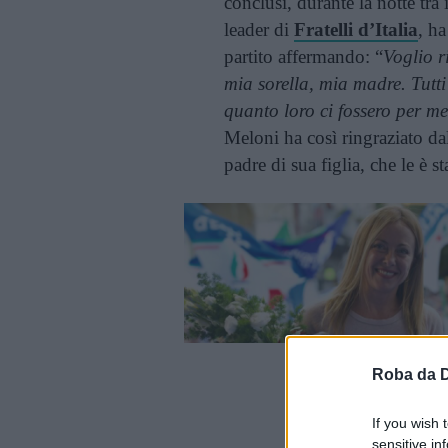
conclusi, durante la notte tra
leader di
Fratelli d’Italia
, ha
partito affermando: “
Voglio r
mia sorella, mia madre. Tutti 
quanto loro ci fossero per me
Meloni ha così ringraziato da
padre di sua figlia, che le è 
Roba da 
Cont
If you wish 
sensitive in