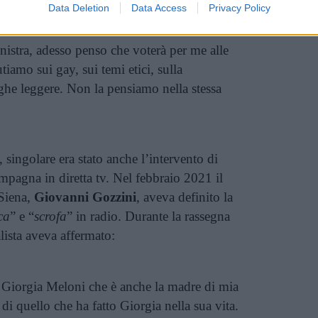
Data Deletion
Data Access
Privacy Policy
nistra, adesso penso che voterà per me alle
tiamo sui gay, sui temi etici, sulla
oghe leggere. Non la pensiamo nella stessa
, singolare era stato anche l’intervento di
pagna in diretta tv. Nel febbraio 2021 il
 Siena,
Giovanni Gozzini
, aveva definito la
ca
” e “
scrofa
” in radio. Durante la rassegna
lista aveva affermato:
 Giorgia Meloni che è anche la madre di mia
 di quello che ha fatto Giorgia nella sua vita.