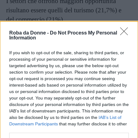
I settori che offrono maggiori opportunità
risultano essere quelli del turismo (21,7%) e
del commercio (21%)
Roba da Donne -
Do Not Process My Personal
Continua a leggere dopo la pubblicità
Information
If you wish to opt-out of the sale, sharing to third parties, or
processing of your personal or sensitive information for
Nonostante le criticità, la ricerca evidenzia
targeted advertising by us, please use the below opt-out
anche segnali positivi. Le aziende che
section to confirm your selection. Please note that after your
opt-out request is processed you may continue seeing
assumono persone con
disabilità
intellettive
interest-based ads based on personal information utilized by
mostrano infatti una crescente capacità di
us or personal information disclosed to third parties prior to
your opt-out. You may separately opt-out of the further
adattamento organizzativo.
disclosure of your personal information by third parties on the
Tra le misure più diffuse segnalate dagli
IAB’s list of downstream participants. This information may
intervistati ci sono tutor e affiancamento
also be disclosed by us to third parties on the
IAB’s List of
Downstream Participants
that may further disclose it to other
dedicato (83,2%), formazione sulla sicurezza
third parties.
(72%), formazione dei colleghi (65,4%)