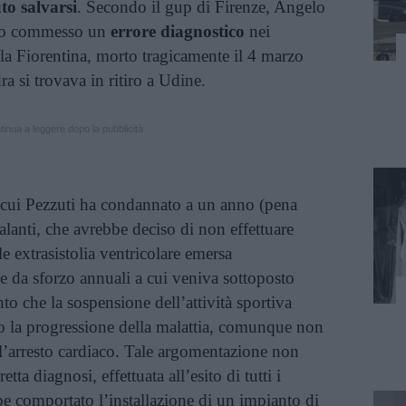
to salvarsi
. Secondo il gup di Firenze, Angelo
ato commesso un
errore diagnostico
nei
lla Fiorentina, morto tragicamente il 4 marzo
a si trovava in ritiro a Udine.
inua a leggere dopo la pubblicità
n cui Pezzuti ha condannato a un anno (pena
lanti, che avrebbe deciso di non effettuare
le extrasistolia ventricolare emersa
e da sforzo annuali a cui veniva sottoposto
nto che la sospensione dell’attività sportiva
to la progressione della malattia, comunque non
l’arresto cardiaco. Tale argomentazione non
tta diagnosi, effettuata all’esito di tutti i
be comportato l’installazione di un impianto di