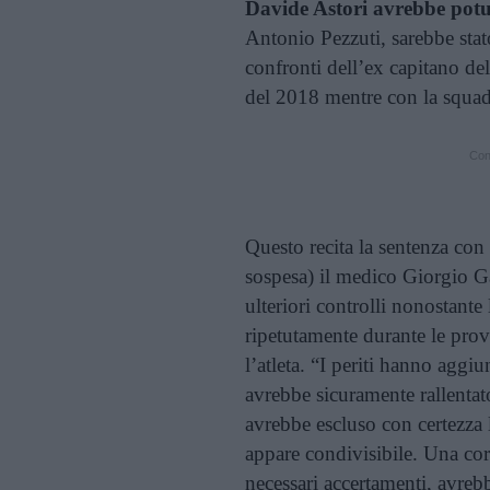
Davide Astori avrebbe potu
Antonio Pezzuti, sarebbe st
confronti dell’ex capitano de
del 2018 mentre con la squadr
Cont
Questo recita la sentenza co
sospesa) il medico Giorgio Ga
ulteriori controlli nonostante 
ripetutamente durante le prov
l’atleta. “I periti hanno aggiu
avrebbe sicuramente rallenta
avrebbe escluso con certezza 
appare condivisibile. Una corre
necessari accertamenti, avreb