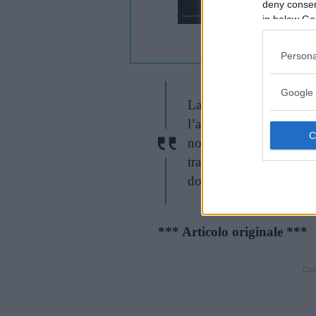
deny consent
in below Go
Persona
Google 
La vita va vissuta a pre
l’attrice – Vivo per mia
non è giusto che io sop
trasformi il vuoto in un 
dolore è ancora immenso
*** Articolo originale ***
Cont