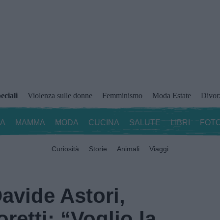
eciali
Violenza sulle donne
Femminismo
Moda Estate
Divor
ZA
MAMMA
MODA
CUCINA
SALUTE
LIBRI
FOTO
Curiosità
Storie
Animali
Viaggi
avide Astori,
retti: “Voglio la