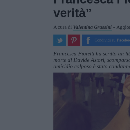
verità”
A cura di
Valentina Grassini
Aggior
Condividi su
Facebo
Francesca Fioretti ha scritto un li
morte di Davide Astori, scomparso
omicidio colposo è stato condann