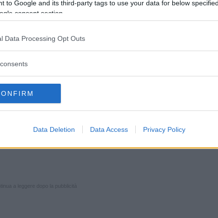
 to Google and its third-party tags to use your data for below specifi
ogle consent section.
Compra su Amazon
l Data Processing Opt Outs
consents
scindere da tutto – ha dichiarato tempo fa
 figlia ma anche per me, perché alla mia età
CONFIRM
ravviva. La morte è una cosa naturale e se
posto sicuro dove vivere, allora ti salvi. Il
, ma il suo colore è cambiato nel tempo.
Data Deletion
Data Access
Privacy Policy
inua a leggere dopo la pubblicità