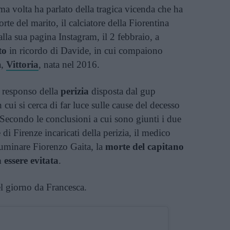
ma volta ha parlato della tragica vicenda che ha
te del marito, il calciatore della Fiorentina
alla sua pagina Instagram, il 2 febbraio, a
to
in ricordo di Davide, in cui compaiono
a,
Vittoria
, nata nel 2016.
l responso della
perizia
disposta dal gup
ui si cerca di far luce sulle cause del decesso
. Secondo le conclusioni a cui sono giunti i due
di Firenze incaricati della perizia, il medico
luminare Fiorenzo Gaita, la
morte del capitano
 essere evitata
.
l giorno da Francesca.