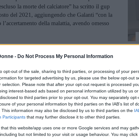
scluso la morte del calciatore” ha scritto il gup
gosto del 2021, aggiungendo che Galanti “con la
 l’accertamento della malattia, avendo omesso
a Fioretti
, compagna di Davide Astori, ha
r la prima volta, ha affrontato davvero a cuore
Donne -
Do Not Process My Personal Information
lto la vita.
to opt-out of the sale, sharing to third parties, or processing of your per
formation for targeted advertising by us, please use the below opt-out s
r selection. Please note that after your opt-out request is processed y
Io sono più amore. Un canto di
eing interest-based ads based on personal information utilized by us or
disclosed to third parties prior to your opt-out. You may separately opt-
forza, dolore, rinascita
losure of your personal information by third parties on the IAB’s list of
. This information may also be disclosed by us to third parties on the
IA
Il dolore, il senso di smarrimento, lo sconforto, la rinascita
Participants
that may further disclose it to other third parties.
per la figlia Vittoria. Francesca Fioretti mette nero su bianco
tutte le sue emozioni, senza filtri, e racconta come è cambiata
 that this website/app uses one or more Google services and may gath
la sua vita dopo la morte del compagno, Davide Astori, nel
including but not limited to your visit or usage behaviour. You may click 
2018.