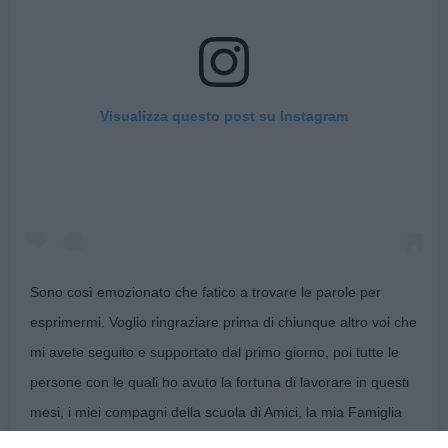
Visualizza questo post su Instagram
Sono così emozionato che fatico a trovare le parole per
esprimermi. Voglio ringraziare prima di chiunque altro voi che
mi avete seguito e supportato dal primo giorno, poi tutte le
persone con le quali ho avuto la fortuna di lavorare in questi
mesi, i miei compagni della scuola di Amici, la mia Famiglia
ma soprattutto Maria che ha creduto in me e mi ha dato la