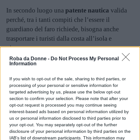
In secondo luogo una
patente nautica
valida
perché, tra i tanti compiti che l’essere il
guardiano del faro richiede, bisogna anche
trasportare i turisti dalla costa all’isola e
viceversa.
Roba da Donne -
Do Not Process My Personal
Information
Continua a leggere dopo la pubblicità
If you wish to opt-out of the sale, sharing to third parties, or
processing of your personal or sensitive information for
targeted advertising by us, please use the below opt-out
section to confirm your selection. Please note that after your
opt-out request is processed you may continue seeing
interest-based ads based on personal information utilized by
us or personal information disclosed to third parties prior to
your opt-out. You may separately opt-out of the further
disclosure of your personal information by third parties on the
IAB’s list of downstream participants. This information may