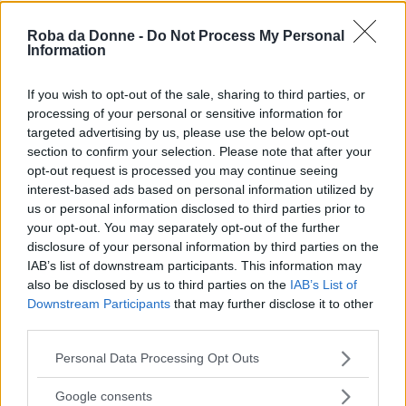
Roba da Donne -
Do Not Process My Personal
Vi Raccomandiamo...
Information
Il cuore buono di Frizzi: donò il midollo
ad una ragazza che oggi lo avrebbe
If you wish to opt-out of the sale, sharing to third parties, or
voluto come testimone di nozze
processing of your personal or sensitive information for
targeted advertising by us, please use the below opt-out
section to confirm your selection. Please note that after your
Carlo Conti, poi, ha voluto ringraziare tutti per
opt-out request is processed you may continue seeing
aver
“coccolato” Frizzi
in tutte queste
interest-based ads based on personal information utilized by
us or personal information disclosed to third parties prior to
settimane, quando lui non si sentiva bene:
your opt-out. You may separately opt-out of the further
disclosure of your personal information by third parties on the
IAB’s list of downstream participants. This information may
Grazie a questo studio che in questi
also be disclosed by us to third parties on the
IAB’s List of
Downstream Participants
that may further disclose it to other
mesi ha coccolato e supportato Fabrizio.
third parties.
Please note that this website/app uses one or more Google
Personal Data Processing Opt Outs
Visibilmente emozionato, infine,
ha provato a
services and may gather and store information including but
not limited to your visit or usage behaviour. You may click to
Google consents
voltare pagina
e dare il via a “L’Eredità”: