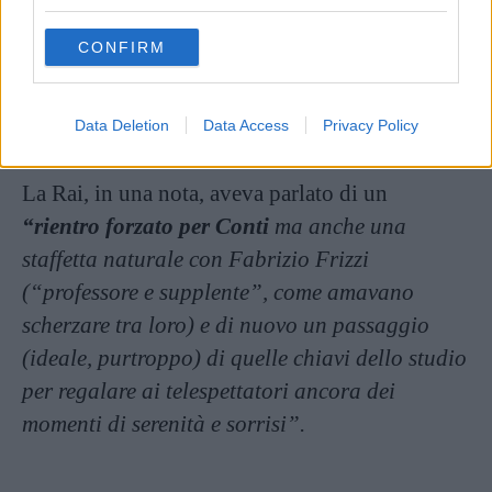
grant or deny consent to Google and its third-party tags to
use your data for below specified purposes in below Google
CONFIRM
consent section.
Lo spettacolo deve andare avanti, entrino
i nostri concorrenti!
Data Deletion
Data Access
Privacy Policy
La Rai, in una nota, aveva parlato di un
“rientro forzato per Conti
ma anche una
staffetta naturale con Fabrizio Frizzi
(“professore e supplente”, come amavano
scherzare tra loro) e di nuovo un passaggio
(ideale, purtroppo) di quelle chiavi dello studio
per regalare ai telespettatori ancora dei
momenti di serenità e sorrisi”.