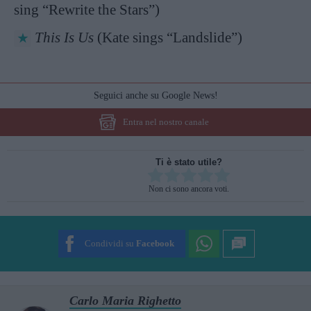
sing “Rewrite the Stars”)
This Is Us
(Kate sings “Landslide”)
Seguici anche su Google News!
Entra nel nostro canale
Ti è stato utile?
Rate this item:
Non ci sono ancora voti.
SUBMIT RATING
Condividi su
Facebook
Carlo Maria Righetto