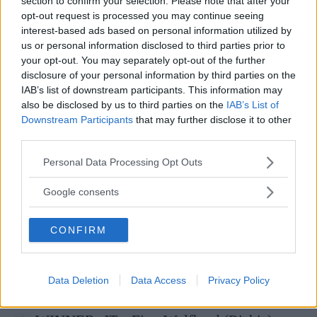
section to confirm your selection. Please note that after your
opt-out request is processed you may continue seeing
interest-based ads based on personal information utilized by
WINNER- Noah Schnapp (Will Byers) –
us or personal information disclosed to third parties prior to
your opt-out. You may separately opt-out of the further
Stranger Things
disclosure of your personal information by third parties on the
IAB’s list of downstream participants. This information may
Talitha Bateman (Janice) –
Annabelle:
also be disclosed by us to third parties on the
IAB’s List of
Creation
Downstream Participants
that may further disclose it to other
third parties.
Emily Blunt (Evelyn Abbott) –
A Quiet
Please note that this website/app uses one or more Google
Place
Personal Data Processing Opt Outs
services and may gather and store information including but
not limited to your visit or usage behaviour. You may click to
Sophia Lillis (Beverly Marsh) –
IT
Google consents
grant or deny consent to Google and its third-party tags to
use your data for below specified purposes in below Google
Cristin Milioti (Nanette Cole) –
Black
CONFIRM
consent section.
Mirror
BEST ON-SCREEN TEAM
Data Deletion
Data Access
Privacy Policy