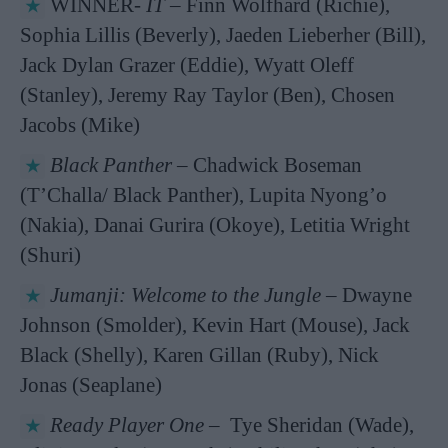
WINNER-
IT
– Finn Wolfhard (Richie),
Sophia Lillis (Beverly), Jaeden Lieberher (Bill),
Jack Dylan Grazer (Eddie), Wyatt Oleff
(Stanley), Jeremy Ray Taylor (Ben), Chosen
Jacobs (Mike)
Black Panther
– Chadwick Boseman
(T’Challa/ Black Panther), Lupita Nyong’o
(Nakia), Danai Gurira (Okoye), Letitia Wright
(Shuri)
Jumanji: Welcome to the Jungle
– Dwayne
Johnson (Smolder), Kevin Hart (Mouse), Jack
Black (Shelly), Karen Gillan (Ruby), Nick
Jonas (Seaplane)
Ready Player One
– Tye Sheridan (Wade),