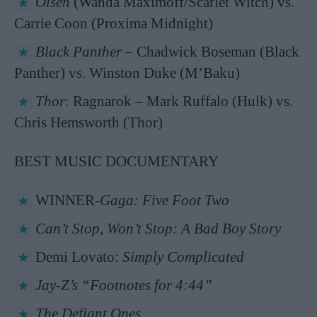
Olsen
(Wanda Maximoff/Scarlet Witch) vs.
Carrie Coon (Proxima Midnight)
Black Panther
– Chadwick Boseman (Black
Panther) vs. Winston Duke (M’Baku)
Thor
: Ragnarok – Mark Ruffalo (Hulk) vs.
Chris Hemsworth (Thor)
BEST MUSIC DOCUMENTARY
WINNER-
Gaga: Five Foot Two
Can’t Stop, Won’t Stop: A Bad Boy Story
Demi Lovato:
Simply Complicated
Jay-Z’s “Footnotes for 4:44”
The Defiant Ones