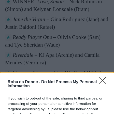
WINNER-
Love, Simon
– Nick Robinson
(Simon) and Keiynan Lonsdale (Bram)
Jane the Virgin
– Gina Rodriguez (Jane) and
Justin Baldoni (Rafael)
Ready Player One
– Olivia Cooke (Sam)
and Tye Sheridan (Wade)
Riverdale
– KJ Apa (Archie) and Camila
Mendes (Veronica)
Stranger Things
– Finn Wolfhard (Mike)
and Millie Bobby Brown (Eleven)
Roba da Donne -
Do Not Process My Personal
Information
MOST FRIGHTENED PERFORMANCE
If you wish to opt-out of the sale, sharing to third parties, or
processing of your personal or sensitive information for
targeted advertising by us, please use the below opt-out
Continua a leggere dopo la pubblicità