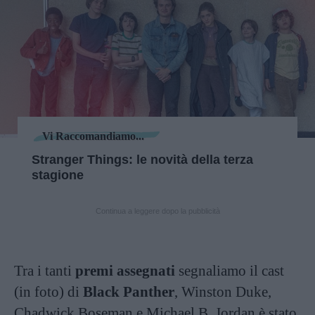
Vi Raccomandiamo...
Stranger Things: le novità della terza
stagione
Continua a leggere dopo la pubblicità
Tra i tanti
premi assegnati
segnaliamo il cast
(in foto) di
Black Panther
, Winston Duke,
Chadwick Boseman e Michael B. Jordan è stato